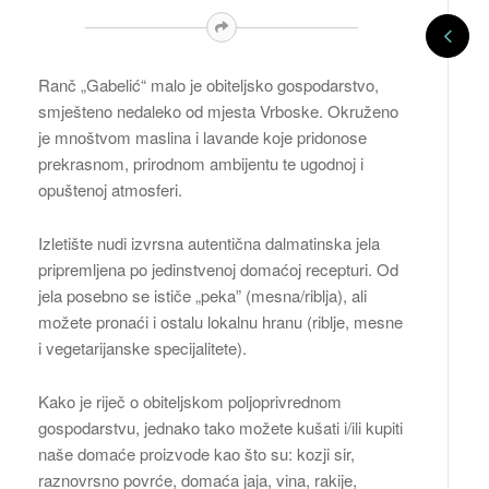
Ranč „Gabelić“ malo je obiteljsko gospodarstvo,
smješteno nedaleko od mjesta Vrboske. Okruženo
je mnoštvom maslina i lavande koje pridonose
prekrasnom, prirodnom ambijentu te ugodnoj i
opuštenoj atmosferi.
Izletište nudi izvrsna autentična dalmatinska jela
pripremljena po jedinstvenoj domaćoj recepturi. Od
jela posebno se ističe „peka” (mesna/riblja), ali
možete pronaći i ostalu lokalnu hranu (riblje, mesne
i vegetarijanske specijalitete).
Kako je riječ o obiteljskom poljoprivrednom
gospodarstvu, jednako tako možete kušati i/ili kupiti
naše domaće proizvode kao što su: kozji sir,
raznovrsno povrće, domaća jaja, vina, rakije,