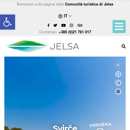
Benvenuti sulle pagine della
Comunità turistica di Jelsa
Open toolbar
IT
Contattaci:
+385 (0)21 761 017
Svirče