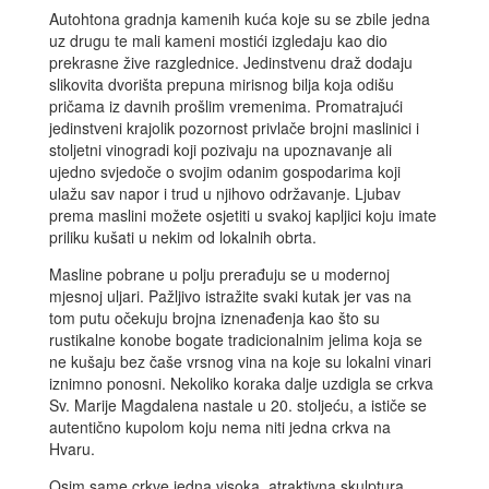
Autohtona gradnja kamenih kuća koje su se zbile jedna
uz drugu te mali kameni mostići izgledaju kao dio
prekrasne žive razglednice. Jedinstvenu draž dodaju
slikovita dvorišta prepuna mirisnog bilja koja odišu
pričama iz davnih prošlim vremenima. Promatrajući
jedinstveni krajolik pozornost privlače brojni maslinici i
stoljetni vinogradi koji pozivaju na upoznavanje ali
ujedno svjedoče o svojim odanim gospodarima koji
ulažu sav napor i trud u njihovo održavanje. Ljubav
prema maslini možete osjetiti u svakoj kapljici koju imate
priliku kušati u nekim od lokalnih obrta.
Masline pobrane u polju prerađuju se u modernoj
mjesnoj uljari. Pažljivo istražite svaki kutak jer vas na
tom putu očekuju brojna iznenađenja kao što su
rustikalne konobe bogate tradicionalnim jelima koja se
ne kušaju bez čaše vrsnog vina na koje su lokalni vinari
iznimno ponosni. Nekoliko koraka dalje uzdigla se crkva
Sv. Marije Magdalena nastale u 20. stoljeću, a ističe se
autentično kupolom koju nema niti jedna crkva na
Hvaru.
Osim same crkve jedna visoka, atraktivna skulptura