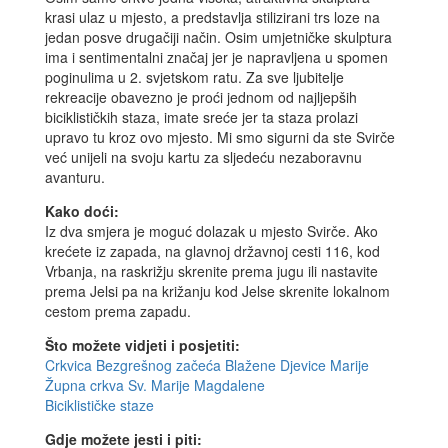
krasi ulaz u mjesto, a predstavlja stilizirani trs loze na
jedan posve drugačiji način. Osim umjetničke skulptura
ima i sentimentalni značaj jer je napravljena u spomen
poginulima u 2. svjetskom ratu. Za sve ljubitelje
rekreacije obavezno je proći jednom od najljepših
biciklističkih staza, imate sreće jer ta staza prolazi
upravo tu kroz ovo mjesto. Mi smo sigurni da ste Svirče
već unijeli na svoju kartu za sljedeću nezaboravnu
avanturu.
Kako doći:
Iz dva smjera je moguć dolazak u mjesto Svirče. Ako
krećete iz zapada, na glavnoj državnoj cesti 116, kod
Vrbanja, na raskrižju skrenite prema jugu ili nastavite
prema Jelsi pa na križanju kod Jelse skrenite lokalnom
cestom prema zapadu.
Što možete vidjeti i posjetiti:
Crkvica Bezgrešnog začeća Blažene Djevice Marije
Župna crkva Sv. Marije Magdalene
Biciklističke staze
Gdje možete jesti i piti: