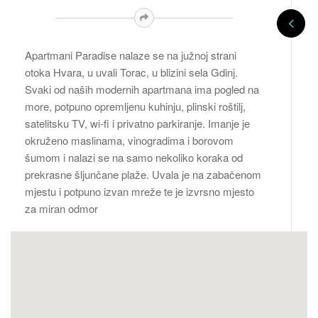
Apartmani Paradise nalaze se na južnoj strani
otoka Hvara, u uvali Torac, u blizini sela Gdinj.
Svaki od naših modernih apartmana ima pogled na
more, potpuno opremljenu kuhinju, plinski roštilj,
satelitsku TV, wi-fi i privatno parkiranje. Imanje je
okruženo maslinama, vinogradima i borovom
šumom i nalazi se na samo nekoliko koraka od
prekrasne šljunčane plaže. Uvala je na zabačenom
mjestu i potpuno izvan mreže te je izvrsno mjesto
za miran odmor