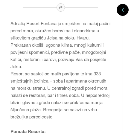
Adriatiq Resort Fontana je smješten na maloj padini
pored mora, okružen borovima i oleandrima u
slikovitom gradiću Jelsa na otoku Hvaru.
Prekrasan okoliš, ugodna klima, mnogi kulturni i
povijesni spomenici, predivne plaže, mnogobrojni
kafići, restorani i barovi, pozivaju Vas da posjetite
Jelsu.
Resort se sastoji od malih paviljona te ima 333
smještajnih jedinica – soba i apartmana okrenutih
na morsku stranu. U centralnoj zgradi pored mora
nalazi se restoran, bar i fitnes soba. U neposrednoj
blizini glavne zgrade nalazi se prekrasna manja
šljunčana plaža. Recepcija se nalazi na vrhu
brežuljka pored ceste.
Ponuda Resorta: