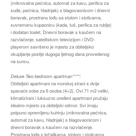
(mikrovalna pećnica, automat za kavu, perilica za
suđe, pećnica, hladnjak) s blagovaonicom i dnevni
boravak, prostranu lođu sa stolom i stolicama,
suvremenu kupaonicu (kada, tuš, perilica za rublje)
i dodatan toalet. Dnevni boravak s kaučem na
razvlačenje, satelitskom televizijom i DVD-
playerom savršeno je mjesto za obiteljsko
okupljanje poslije dugoga ljetnog dana provedenog
na suncu.
Deluxe Two bedroom apartman****:
Obiteljski apartmani na morskoj strani s dvije
spavaće sobe za 6 osoba (4+2). Ovi 71 m2 veliki,
klimatizirani i luksuzno uređeni apartmani pružaju
idealno mjesto za obiteljski odmor. Svi imaju
potpuno opremljenu kuhinju (mikrovalna pećnica,
automat za kavu, hladnjak) s blagovaonicom i
dnevni boravak s kaučem na razvlačenje.
Prostrana lođa s ležaljkama, stolom i stolicama,