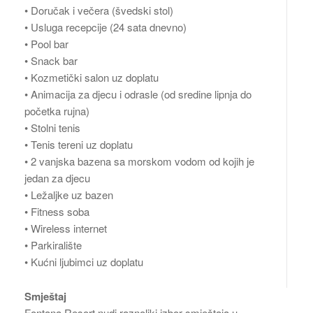
• Doručak i večera (švedski stol)
• Usluga recepcije (24 sata dnevno)
• Pool bar
• Snack bar
• Kozmetički salon uz doplatu
• Animacija za djecu i odrasle (od sredine lipnja do
početka rujna)
• Stolni tenis
• Tenis tereni uz doplatu
• 2 vanjska bazena sa morskom vodom od kojih je
jedan za djecu
• Ležaljke uz bazen
• Fitness soba
• Wireless internet
• Parkiralište
• Kućni ljubimci uz doplatu
Smještaj
Fontana Resort nudi raznoliki izbor smještaja u