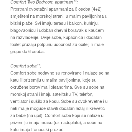
Comfort Two Bedroom apartman**:
Prostrani dvoetažni apartmani za 6 osoba (4+2)
smješteni na morskoj strani, u malim paviljonima u
blizini plaže. Svi imaju terasu i balkon, kuhinju,
blagovaonicu i udoban dnevni boravak s kaučem
na razvlačenje. Dvije sobe, kupaonica i dodatan
toalet pružaju potpunu udobnost za obitelj ili male
grupe do 6 osoba.
Comfort soba**:
Comfort sobe nedavno su renovirane i nalaze se na
katu ili prizemlju u malim paviljonima, koje su
okružene borovima i oleandrima. Sve su sobe na
morskoj strani i imaju satelitsku TV, telefon,
ventilator i sušilo za kosu. Sobe su dvokrevetne i u
nekima je moguće staviti dodatan ležaj ili krevetić
za bebe (na upit). Comfort sobe koje se nalaze u
prizemlju imaju terasu (uz nadoplatu), a sobe na
katu imaju francuski prozor.