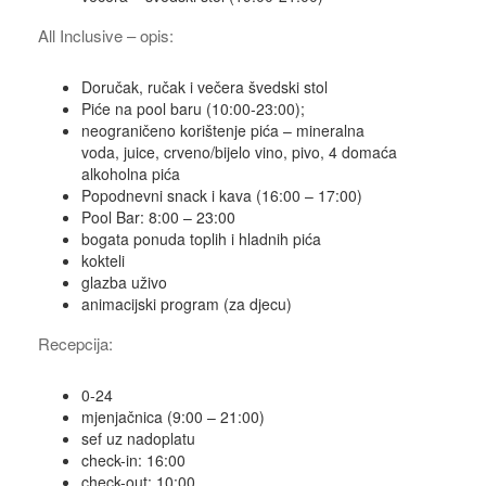
All Inclusive – opis:
Doručak, ručak i večera švedski stol
Piće na pool baru (10:00-23:00);
neograničeno korištenje pića – mineralna
voda, juice, crveno/bijelo vino, pivo, 4 domaća
alkoholna pića
Popodnevni snack i kava (16:00 – 17:00)
Pool Bar: 8:00 – 23:00
bogata ponuda toplih i hladnih pića
kokteli
glazba uživo
animacijski program (za djecu)
Recepcija:
0-24
mjenjačnica (9:00 – 21:00)
sef uz nadoplatu
check-in: 16:00
check-out: 10:00