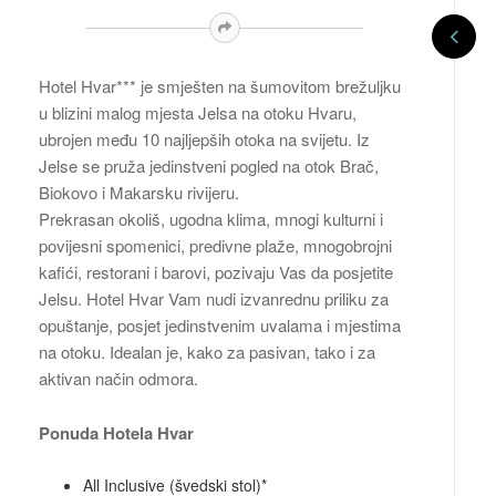
Hotel Hvar*** je smješten na šumovitom brežuljku
u blizini malog mjesta Jelsa na otoku Hvaru,
ubrojen među 10 najljepših otoka na svijetu. Iz
Jelse se pruža jedinstveni pogled na otok Brač,
Biokovo i Makarsku rivijeru.
Prekrasan okoliš, ugodna klima, mnogi kulturni i
povijesni spomenici, predivne plaže, mnogobrojni
kafići, restorani i barovi, pozivaju Vas da posjetite
Jelsu. Hotel Hvar Vam nudi izvanrednu priliku za
opuštanje, posjet jedinstvenim uvalama i mjestima
na otoku. Idealan je, kako za pasivan, tako i za
aktivan način odmora.
Ponuda Hotela Hvar
All Inclusive (švedski stol)*