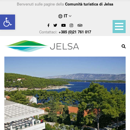
Benvenuti sulle pagine della
Comunità turistica di Jelsa
Open toolbar
IT
Contattaci:
+385 (0)21 761 017