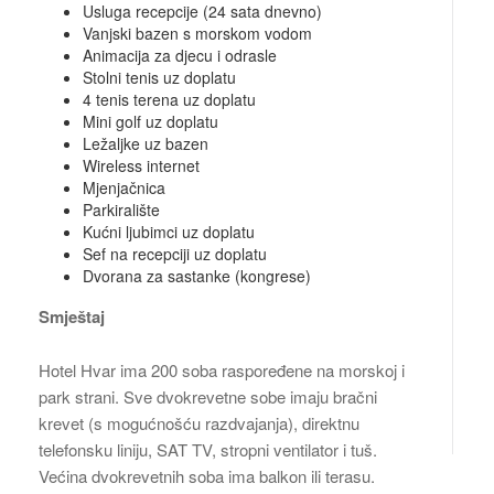
Usluga recepcije (24 sata dnevno)
Vanjski bazen s morskom vodom
Animacija za djecu i odrasle
Stolni tenis uz doplatu
4 tenis terena uz doplatu
Mini golf uz doplatu
Ležaljke uz bazen
Wireless internet
Mjenjačnica
Parkiralište
Kućni ljubimci uz doplatu
Sef na recepciji uz doplatu
Dvorana za sastanke (kongrese)
Smještaj
Hotel Hvar ima 200 soba raspoređene na morskoj i
park strani. Sve dvokrevetne sobe imaju bračni
krevet (s mogućnošću razdvajanja), direktnu
telefonsku liniju, SAT TV, stropni ventilator i tuš.
Većina dvokrevetnih soba ima balkon ili terasu.