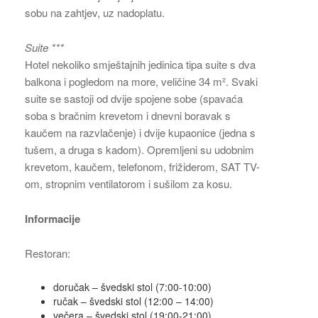
sobu na zahtjev, uz nadoplatu.
Suite ***
Hotel nekoliko smještajnih jedinica tipa suite s dva
balkona i pogledom na more, veličine 34 m². Svaki
suite se sastoji od dvije spojene sobe (spavaća
soba s bračnim krevetom i dnevni boravak s
kaučem na razvlačenje) i dvije kupaonice (jedna s
tušem, a druga s kadom). Opremljeni su udobnim
krevetom, kaučem, telefonom, frižiderom, SAT TV-
om, stropnim ventilatorom i sušilom za kosu.
Informacije
Restoran:
doručak – švedski stol (7:00-10:00)
ručak – švedski stol (12:00 – 14:00)
večera – švedski stol (19:00-21:00)