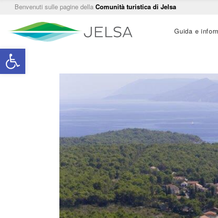
Benvenuti sulle pagine della
Comunità turistica di Jelsa
Main
Guida e infor
navigation
Open toolbar