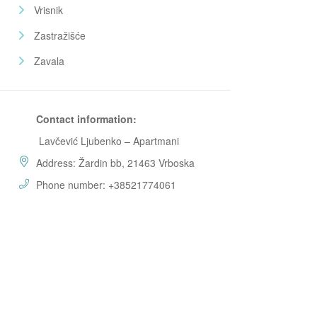
Vrisnik
Zastražišće
Zavala
Contact information:
Lavčević Ljubenko – Apartmani
Address: Žardin bb, 21463 Vrboska
Phone number: +38521774061