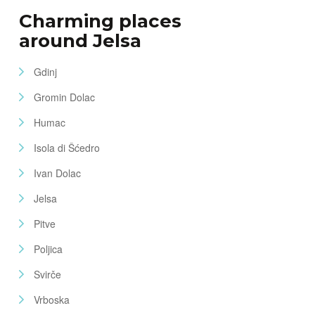
Charming places
around Jelsa
Gdinj
Gromin Dolac
Humac
Isola di Šćedro
Ivan Dolac
Jelsa
Pitve
Poljica
Svirče
Vrboska