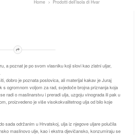
Home
Prodotti dell’isola di Hvar
, a poznat je po svom vlasniku koji slovi kao zlatni uljar,
.
i, dobro je poznata poslovica, ali materijal kakav je Juraj
jek s ogromnom voljom za rad, svjedoče brojna priznanja koja
 se radi o maslinarstvu i preradi ulja, uzgoju vinograda ili pak u
tom, proizvedeno je više visokokvalitetnog ulja od bilo koje
o sada održanim u Hrvatskoj, ulja iz njegove uljare polučila
ansko maslinovo ulje, kao i ekstra djevičansko, konzumiraju se