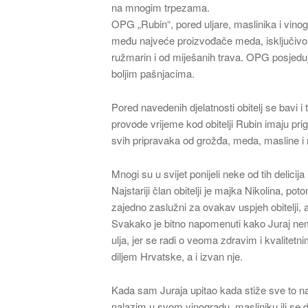
na mnogim trpezama.
OPG „Rubin“, pored uljare, maslinika i vinogr
među najveće proizvođače meda, isključivo o
ružmarin i od miješanih trava. OPG posjedu
boljim pašnjacima.
Pored navedenih djelatnosti obitelj se bavi 
provode vrijeme kod obitelji Rubin imaju prig
svih pripravaka od grožđa, meda, masline i 
Mnogi su u svijet ponijeli neke od tih delicij
Najstariji član obitelji je majka Nikolina, p
zajedno zaslužni za ovakav uspjeh obitelji, 
Svakako je bitno napomenuti kako Juraj ne
ulja, jer se radi o veoma zdravim i kvalitetn
diljem Hrvatske, a i izvan nje.
Kada sam Juraja upitao kada stiže sve to na
nalazim u svom vinogradu, masliniku ili s