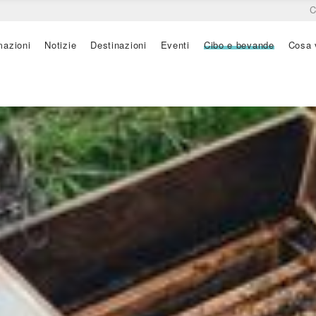
C
mazioni
Notizie
Destinazioni
Eventi
Cibo e bevande
Cosa 