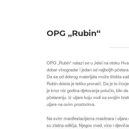
Breadcrumb
OPG „Rubin“
OPG „Rubin“ nalazi se u Jelsi na otoku Hvaru
dobar vinogradar i jedan od najboljih pčelara
Da se od dobrog materijala može štošta sašit
Rubin doista je teško pronaći. Da je to čov
je kroz niz godina djelovanja polučio, bilo da
pčelarenju. Iz uljare koju vodi sa svojim bra
uljare na ovim prostorima.
Na svim manifestacijama maslinara i uljara d
su zlatna odličja. Njegov med, vino i djevič