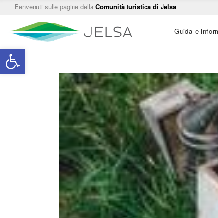
Benvenuti sulle pagine della
Comunità turistica di Jelsa
Main
Guida e infor
navigation
Open toolbar