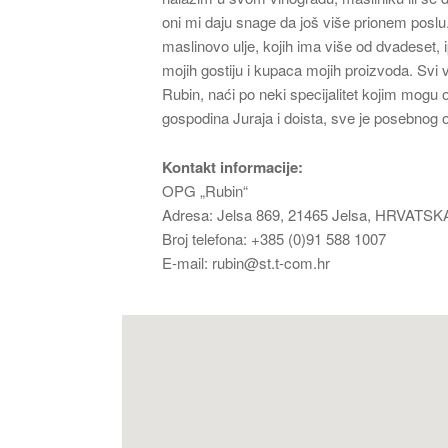
oni mi daju snage da još više prionem posl
maslinovo ulje, kojih ima više od dvadeset, 
mojih gostiju i kupaca mojih proizvoda. Svi v
Rubin, naći po neki specijalitet kojim mogu o
gospodina Juraja i doista, sve je posebnog 
Kontakt informacije:
OPG „Rubin“
Adresa: Jelsa 869, 21465 Jelsa, HRVATSK
Broj telefona: +385 (0)91 588 1007
E-mail: rubin@st.t-com.hr