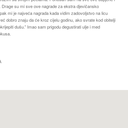
u. Drage su mi sve ove nagrade za ekstra djevičansko
ipak mi je najveća nagrada kada vidim zadovoljstvo na licu
eć dobro znaju da će kroz cijelu godinu, ako svrate kod obitelji
krijepiti dušu.” Imao sam prigodu degustirati ulje i med
okusa.
A