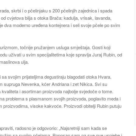
ada, skrbi i o pčelinjaku s 200 pčelinjih zajednica i spada
d cvjetova bilja s otoka Brača: kadulja, vrisak, lavanda,
je dva moderno uređena kontejnera i seli svoje pčele po svim
i turizmom, točnije pružanjem usluga smještaja. Gosti koji
odu uživati u svim specijalitetima koje spravlja Juraj Rubin, od
maslinova ulja.
a i sa svojim prijateljima degustiraju blagodati otoka Hvara.
otom supruga Nevenka, kćer Andriana i zet Nikica. Svi su
a kvaliteta i asortiman proizvoda najbolje svjedoče o tome.
ma problema s plasmanom svojih proizvoda, poglavito meda i
im proizvodima, visoke kakvoće. Proizvodi obitelji Rubin putuju
praviti, radosno je odgovorio: „Najsretniji sam kada se
e družim sa svojim pčelama. Ponosan sam na sve ove uspjehe i