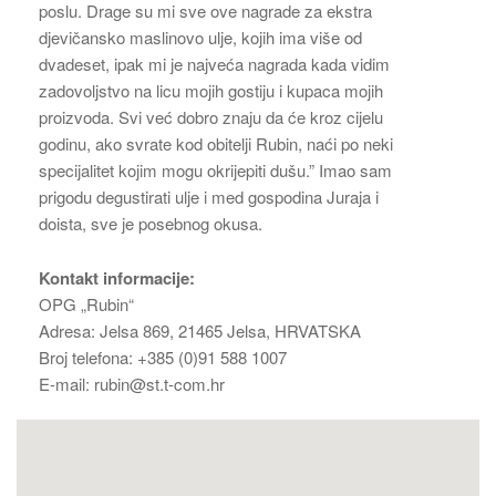
poslu. Drage su mi sve ove nagrade za ekstra
djevičansko maslinovo ulje, kojih ima više od
dvadeset, ipak mi je najveća nagrada kada vidim
zadovoljstvo na licu mojih gostiju i kupaca mojih
proizvoda. Svi već dobro znaju da će kroz cijelu
godinu, ako svrate kod obitelji Rubin, naći po neki
specijalitet kojim mogu okrijepiti dušu.” Imao sam
prigodu degustirati ulje i med gospodina Juraja i
doista, sve je posebnog okusa.
Kontakt informacije:
OPG „Rubin“
Adresa: Jelsa 869, 21465 Jelsa, HRVATSKA
Broj telefona: +385 (0)91 588 1007
E-mail: rubin@st.t-com.hr