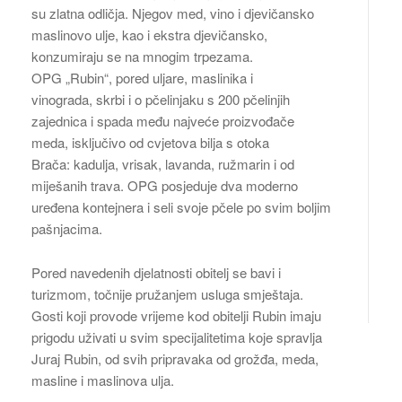
su zlatna odličja. Njegov med, vino i djevičansko
maslinovo ulje, kao i ekstra djevičansko,
konzumiraju se na mnogim trpezama.
OPG „Rubin“, pored uljare, maslinika i
vinograda, skrbi i o pčelinjaku s 200 pčelinjih
zajednica i spada među najveće proizvođače
meda, isključivo od cvjetova bilja s otoka
Brača: kadulja, vrisak, lavanda, ružmarin i od
miješanih trava. OPG posjeduje dva moderno
uređena kontejnera i seli svoje pčele po svim boljim
pašnjacima.
Pored navedenih djelatnosti obitelj se bavi i
turizmom, točnije pružanjem usluga smještaja.
Gosti koji provode vrijeme kod obitelji Rubin imaju
prigodu uživati u svim specijalitetima koje spravlja
Juraj Rubin, od svih pripravaka od grožđa, meda,
masline i maslinova ulja.