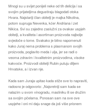
Mnogi su u svijet ponijeli neke od tih delicija i sa
svojim prijateljima degustiraju blagodati otoka
Hvara. Najstariji član obitelji je majka Nikolina,
potom supruga Nevenka, kćer Andriana i zet
Nikica. Svi su zajedno zaslužni za ovakav uspjeh
obitelji, a kvaliteta i asortiman proizvoda najbolje
svjedoče o tome. Svakako je bitno napomenuti
kako Juraj nema problema s plasmanom svojih
proizvoda, poglavito meda i ulja, jer se radi o
veoma zdravim i kvalitetnim proizvodima, visoke
kakvoće. Proizvodi obitelji Rubin putuju diljem
Hrvatske, a i izvan nje.
Kada sam Juraja upitao kada stiže sve to napraviti,
radosno je odgovorio: „Najsretniji sam kada se
nalazim u svom vinogradu, masliniku ili se družim
sa svojim pčelama. Ponosan sam na sve ove
uspjehe i oni mi daju snage da još više prionem