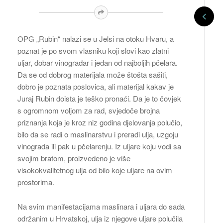
OPG „Rubin“ nalazi se u Jelsi na otoku Hvaru, a
poznat je po svom vlasniku koji slovi kao zlatni
uljar, dobar vinogradar i jedan od najboljih pčelara.
Da se od dobrog materijala može štošta sašiti,
dobro je poznata poslovica, ali materijal kakav je
Juraj Rubin doista je teško pronaći. Da je to čovjek
s ogromnom voljom za rad, svjedoče brojna
priznanja koja je kroz niz godina djelovanja polučio,
bilo da se radi o maslinarstvu i preradi ulja, uzgoju
vinograda ili pak u pčelarenju. Iz uljare koju vodi sa
svojim bratom, proizvedeno je više
visokokvalitetnog ulja od bilo koje uljare na ovim
prostorima.
Na svim manifestacijama maslinara i uljara do sada
održanim u Hrvatskoj, ulja iz njegove uljare polučila