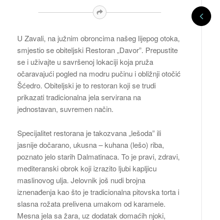
U Zavali, na južnim obroncima našeg lijepog otoka,
smjestio se obiteljski Restoran „Davor”. Prepustite
se i uživajte u savršenoj lokaciji koja pruža
očaravajući pogled na modru pučinu i obližnji otočić
Šćedro. Obiteljski je to restoran koji se trudi
prikazati tradicionalna jela servirana na
jednostavan, suvremen način.
Specijalitet restorana je takozvana „lešoda” ili
jasnije dočarano, ukusna – kuhana (lešo) riba,
poznato jelo starih Dalmatinaca. To je pravi, zdravi,
mediteranski obrok koji izrazito ljubi kapljicu
maslinovog ulja. Jelovnik još nudi brojna
iznenađenja kao što je tradicionalna pitovska torta i
slasna rožata prelivena umakom od karamele.
Mesna jela sa žara, uz dodatak domaćih njoki,