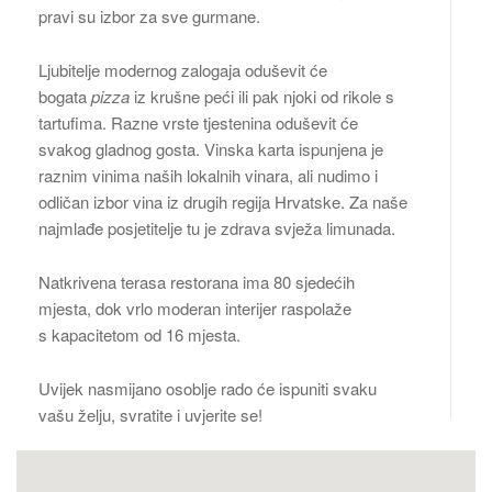
pravi su izbor za sve gurmane.
Ljubitelje modernog zalogaja oduševit će
bogata
pizza
iz krušne peći ili pak njoki od rikole s
tartufima. Razne vrste tjestenina oduševit će
svakog gladnog gosta. Vinska karta ispunjena je
raznim vinima naših lokalnih vinara, ali nudimo i
odličan izbor vina iz drugih regija Hrvatske. Za naše
najmlađe posjetitelje tu je zdrava svježa limunada.
Natkrivena terasa restorana ima 80 sjedećih
mjesta, dok vrlo moderan interijer raspolaže
s kapacitetom od 16 mjesta.
Uvijek nasmijano osoblje rado će ispuniti svaku
vašu želju, svratite i uvjerite se!