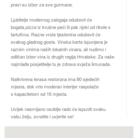
pravi su izbor za sve gurmane.
Ljubitelje modernog zalogaja oduševit će
bogata
pizza
iz krušne peći ili pak njoki od rikole s
tartufima. Razne vrste tjestenina oduševit će
svakog gladnog gosta. Vinska karta ispunjena je
raznim vinima naših lokalnih vinara, ali nudimo i
odličan izbor vina iz drugih regija Hrvatske. Za naše
najmlađe posjetitelje tu je zdrava svježa limunada.
Natkrivena terasa restorana ima 80 sjedećih
mjesta, dok vrlo moderan interijer raspolaže
s kapacitetom od 16 mjesta.
Uvijek nasmijano osoblje rado će ispuniti svaku
vašu želju, svratite i uvjerite se!