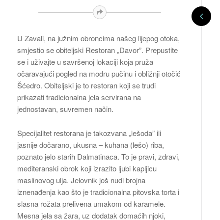
U Zavali, na južnim obroncima našeg lijepog otoka,
smjestio se obiteljski Restoran „Davor”. Prepustite
se i uživajte u savršenoj lokaciji koja pruža
očaravajući pogled na modru pučinu i obližnji otočić
Šćedro. Obiteljski je to restoran koji se trudi
prikazati tradicionalna jela servirana na
jednostavan, suvremen način.
Specijalitet restorana je takozvana „lešoda” ili
jasnije dočarano, ukusna – kuhana (lešo) riba,
poznato jelo starih Dalmatinaca. To je pravi, zdravi,
mediteranski obrok koji izrazito ljubi kapljicu
maslinovog ulja. Jelovnik još nudi brojna
iznenađenja kao što je tradicionalna pitovska torta i
slasna rožata prelivena umakom od karamele.
Mesna jela sa žara, uz dodatak domaćih njoki,