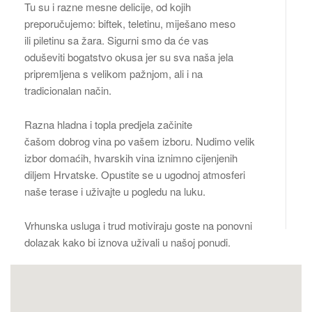
Tu su i razne mesne delicije, od kojih
preporučujemo: biftek, teletinu, miješano meso
ili piletinu sa žara. Sigurni smo da će vas
oduševiti bogatstvo okusa jer su sva naša jela
pripremljena s velikom pažnjom, ali i na
tradicionalan način.
Razna hladna i topla predjela začinite
čašom dobrog vina po vašem izboru. Nudimo velik
izbor domaćih, hvarskih vina iznimno cijenjenih
diljem Hrvatske. Opustite se u ugodnoj atmosferi
naše terase i uživajte u pogledu na luku.
Vrhunska usluga i trud motiviraju goste na ponovni
dolazak kako bi iznova uživali u našoj ponudi.