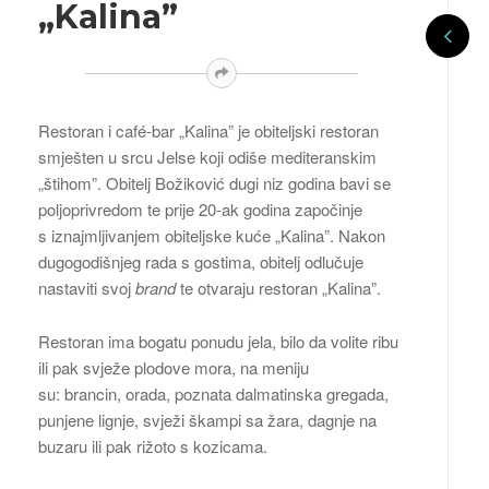
„Kalina”
Restoran i café-bar „Kalina” je obiteljski restoran
smješten u srcu Jelse koji odiše mediteranskim
„štihom”. Obitelj Božiković dugi niz godina bavi se
poljoprivredom te prije 20-ak godina započinje
s iznajmljivanjem obiteljske kuće „Kalina”. Nakon
dugogodišnjeg rada s gostima, obitelj odlučuje
nastaviti svoj
brand
te otvaraju restoran „Kalina”.
Restoran ima bogatu ponudu jela, bilo da volite ribu
ili pak svježe plodove mora, na meniju
su: brancin, orada, poznata dalmatinska gregada,
punjene lignje, svježi škampi sa žara, dagnje na
buzaru ili pak rižoto s kozicama.