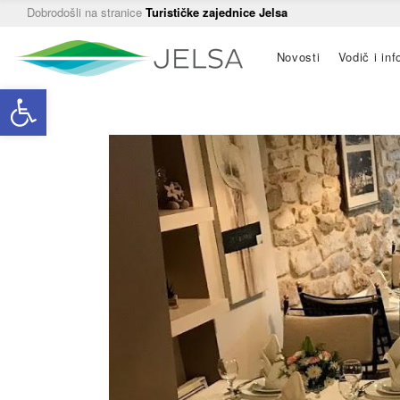
Dobrodošli na stranice
Turističke zajednice Jelsa
Main
Novosti
Vodič i inf
navigation
Open toolbar