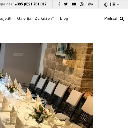
ajte nas:
+385 (0)21 761 017
HR
sjetiti
Galerija ‘’Za križen’’
Blog
Pretraži