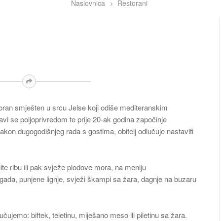
Naslovnica
Restorani
estoran smješten u srcu Jelse koji odiše mediteranskim
bavi se poljoprivredom te prije 20-ak godina započinje
Nakon dugogodišnjeg rada s gostima, obitelj odlučuje nastaviti
ite ribu ili pak svježe plodove mora, na meniju
gada, punjene lignje, svježi škampi sa žara, dagnje na buzaru
čujemo: biftek, teletinu, miješano meso ili piletinu sa žara.