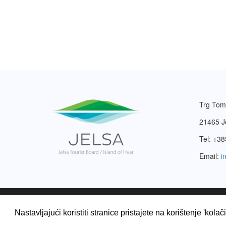
Trg Tom
21465 J
Tel: +38
Email:
i
2003. – 2026. © Turistička zajednica Jelsa.
Pravila pri
Nastavljajući koristiti stranice pristajete na korištenje 'kolač