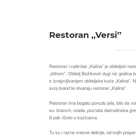
Breadcrumb
Restoran „Versi”
Restoran i café-bar „Kalina” je obiteljski r
„štihom”. Obitelj Božiković dugi niz godina 
s iznajmljivanjem obiteljske kuće „Kalina”. 
svoj
brand
te otvaraju restoran „Kalina”.
Restoran ima bogatu ponudu jela, bilo da vol
su: brancin, orada, poznata dalmatinska gre
ili pak rižoto s kozicama.
Tu su i razne mesne delicije, od kojih preporu