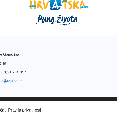
e Gamulina 1
elsa
5 (0)21 761 017
nfo@tzjelsa.hr
vatnosti
.
ića'.
Pravila privatnosti.