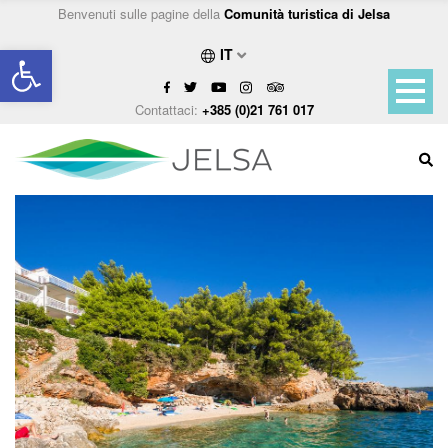
Benvenuti sulle pagine della
Comunità turistica di Jelsa
Open toolbar
IT
Contattaci:
+385 (0)21 761 017