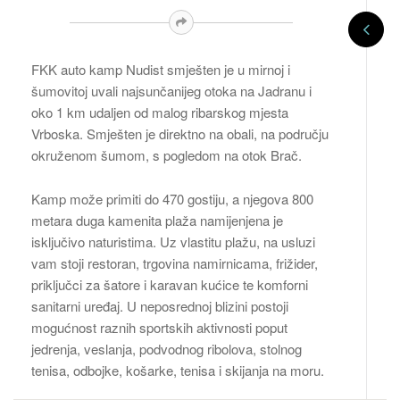
FKK auto kamp Nudist smješten je u mirnoj i
šumovitoj uvali najsunčanijeg otoka na Jadranu i
oko 1 km udaljen od malog ribarskog mjesta
Vrboska. Smješten je direktno na obali, na području
okruženom šumom, s pogledom na otok Brač.
Kamp može primiti do 470 gostiju, a njegova 800
metara duga kamenita plaža namijenjena je
isključivo naturistima. Uz vlastitu plažu, na usluzi
vam stoji restoran, trgovina namirnicama, frižider,
priključci za šatore i karavan kućice te komforni
sanitarni uređaj. U neposrednoj blizini postoji
mogućnost raznih sportskih aktivnosti poput
jedrenja, veslanja, podvodnog ribolova, stolnog
tenisa, odbojke, košarke, tenisa i skijanja na moru.