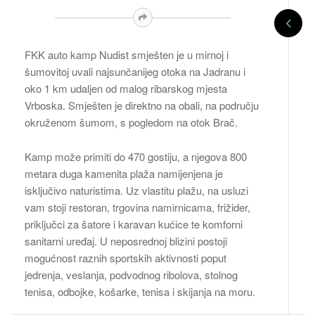
FKK auto kamp Nudist smješten je u mirnoj i
šumovitoj uvali najsunčanijeg otoka na Jadranu i
oko 1 km udaljen od malog ribarskog mjesta
Vrboska. Smješten je direktno na obali, na području
okruženom šumom, s pogledom na otok Brač.
Kamp može primiti do 470 gostiju, a njegova 800
metara duga kamenita plaža namijenjena je
isključivo naturistima. Uz vlastitu plažu, na usluzi
vam stoji restoran, trgovina namirnicama, frižider,
priključci za šatore i karavan kućice te komforni
sanitarni uređaj. U neposrednoj blizini postoji
mogućnost raznih sportskih aktivnosti poput
jedrenja, veslanja, podvodnog ribolova, stolnog
tenisa, odbojke, košarke, tenisa i skijanja na moru.