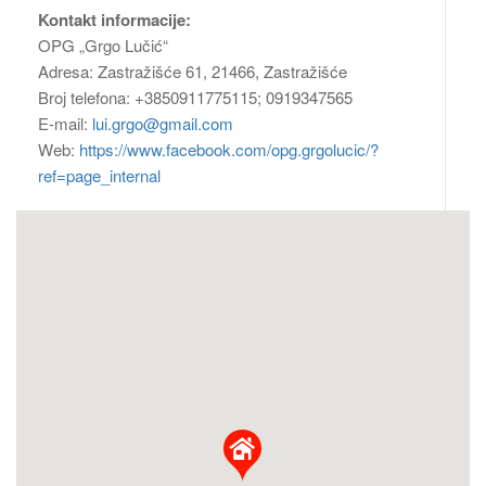
Kontakt informacije:
OPG „Grgo Lučić“
Adresa: Zastražišće 61, 21466, Zastražišće
Broj telefona: +3850911775115; 0919347565
E-mail:
lui.grgo@gmail.com
Web:
https://www.facebook.com/opg.grgolucic/?
ref=page_internal