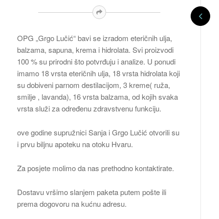
OPG „Grgo Lučić“ bavi se izradom eteričnih ulja,
balzama, sapuna, krema i hidrolata. Svi proizvodi
100 % su prirodni što potvrđuju i analize. U ponudi
imamo 18 vrsta eteričnih ulja, 18 vrsta hidrolata koji
su dobiveni parnom destilacijom, 3 kreme( ruža,
smilje , lavanda), 16 vrsta balzama, od kojih svaka
vrsta služi za određenu zdravstvenu funkciju.
ove godine supružnici Sanja i Grgo Lučić otvorili su
i prvu biljnu apoteku na otoku Hvaru.
Za posjete molimo da nas prethodno kontaktirate.
Dostavu vršimo slanjem paketa putem pošte ili
prema dogovoru na kućnu adresu.