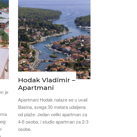
Hodak Vladimir –
Apartmani
om je
Apartmani Hodak nalaze se u uvali
Basina, svega 30 metara udaljena
tima
od plaže. Jedan veliki apartman za
nog
4-6 osoba, i studio apartman za 2-3
o
osobe.
o