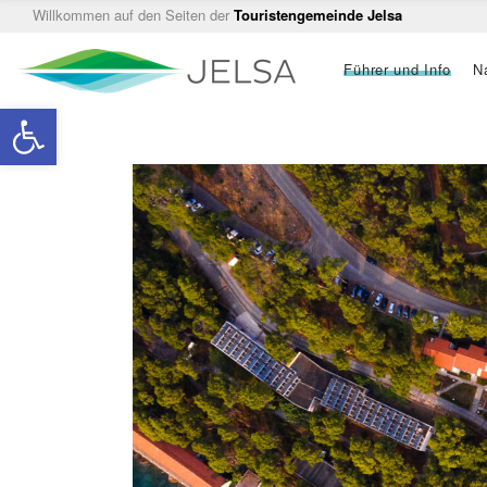
Willkommen auf den Seiten der
Touristengemeinde Jelsa
Main
Führer und Info
N
navigation
Open toolbar