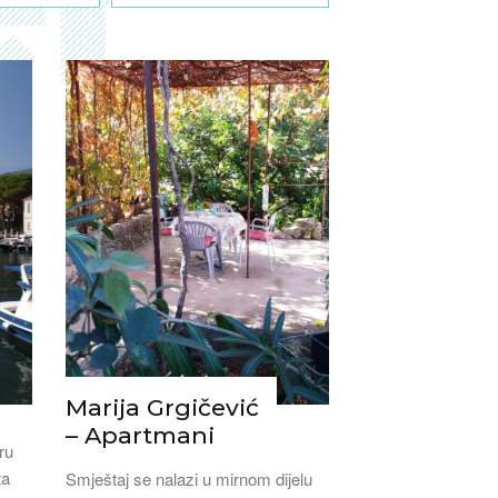
Marija Grgičević
– Apartmani
ru
ta
Smještaj se nalazi u mirnom dijelu