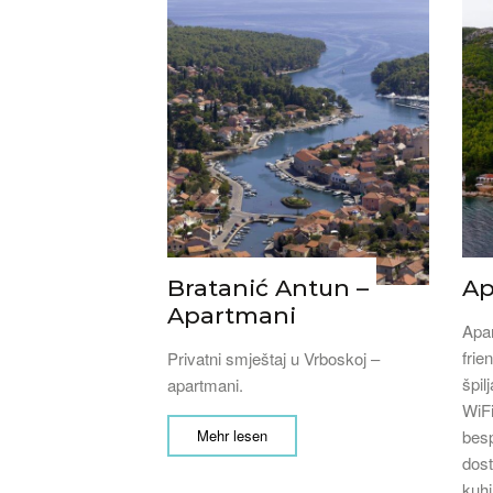
Bratanić Antun –
Ap
Apartmani
Apar
frie
Privatni smještaj u Vrboskoj –
špil
apartmani.
WiFi
Mehr lesen
besp
dost
kuhi