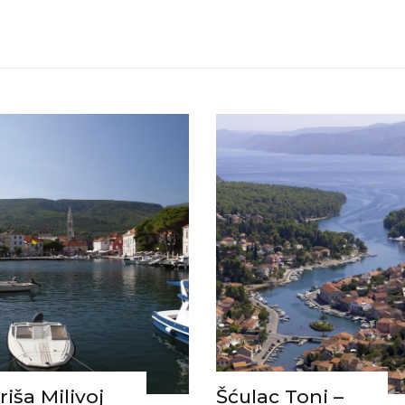
riša Milivoj
Šćulac Toni –