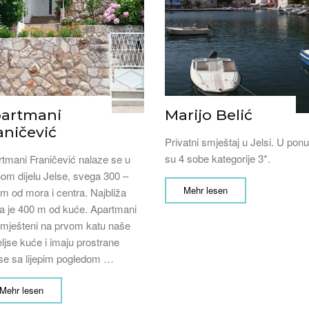
artmani
Marijo Belić
aničević
Privatni smještaj u Jelsi. U ponu
su 4 sobe kategorije 3*.
tmani Franičević nalaze se u
om dijelu Jelse, svega 300 –
Mehr lesen
m od mora i centra. Najbliža
a je 400 m od kuće. Apartmani
mješteni na prvom katu naše
eljse kuće i imaju prostrane
se sa lijepim pogledom …
Mehr lesen