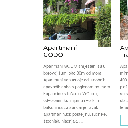
Apartmani
Ap
GODO
Fr
Apartmani GODO smješteni su u
Apar
borovoj šumi oko 80m od mora.
mirn
Apartmani se sastoje od: udobnih
400 
spavaćih soba s pogledom na more,
plaž
kupaonice s tušem / WC-om,
su s
odvojenim kuhinjama i velikim
obit
balkonima za sunčanje. Svaki
tera
apartman nudi: posteljinu, ručnike,
štednjak, hladnjak, …