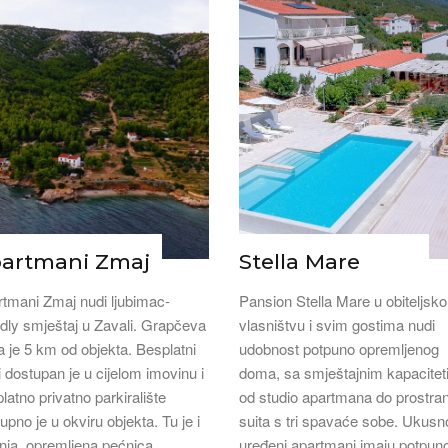
artmani Zmaj
Stella Mare
tmani Zmaj nudi ljubimac-
Pansion Stella Mare u obiteljsk
ndly smještaj u Zavali. Grapčeva
vlasništvu i svim gostima nudi
ja je 5 km od objekta. Besplatni
udobnost potpuno opremljenog
 dostupan je u cijelom imovinu i
doma, sa smještajnim kapacite
latno privatno parkiralište
od studio apartmana do prostra
upno je u okviru objekta. Tu je i
suita s tri spavaće sobe. Ukusn
nja, opremljena pećnica,
uređeni apartmani imaju potpun