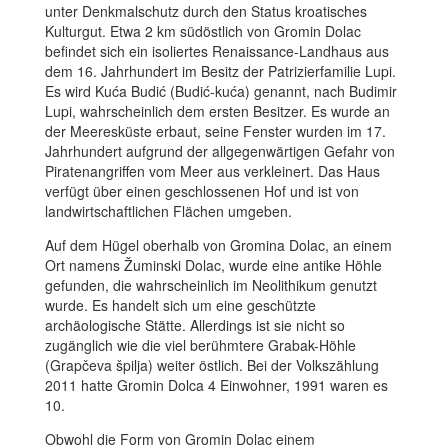
unter Denkmalschutz durch den Status kroatisches
Kulturgut. Etwa 2 km südöstlich von Gromin Dolac
befindet sich ein isoliertes Renaissance-Landhaus aus
dem 16. Jahrhundert im Besitz der Patrizierfamilie Lupi.
Es wird Kuća Budić (Budić-kuća) genannt, nach Budimir
Lupi, wahrscheinlich dem ersten Besitzer. Es wurde an
der Meeresküste erbaut, seine Fenster wurden im 17.
Jahrhundert aufgrund der allgegenwärtigen Gefahr von
Piratenangriffen vom Meer aus verkleinert. Das Haus
verfügt über einen geschlossenen Hof und ist von
landwirtschaftlichen Flächen umgeben.
Auf dem Hügel oberhalb von Gromina Dolac, an einem
Ort namens Žuminski Dolac, wurde eine antike Höhle
gefunden, die wahrscheinlich im Neolithikum genutzt
wurde. Es handelt sich um eine geschützte
archäologische Stätte. Allerdings ist sie nicht so
zugänglich wie die viel berühmtere Grabak-Höhle
(Grapčeva špilja) weiter östlich. Bei der Volkszählung
2011 hatte Gromin Dolca 4 Einwohner, 1991 waren es
10.
Obwohl die Form von Gromin Dolac einem