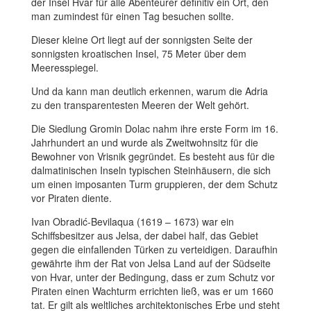
der Insel Hvar für alle Abenteurer definitiv ein Ort, den
man zumindest für einen Tag besuchen sollte.
Dieser kleine Ort liegt auf der sonnigsten Seite der
sonnigsten kroatischen Insel, 75 Meter über dem
Meeresspiegel.
Und da kann man deutlich erkennen, warum die Adria
zu den transparentesten Meeren der Welt gehört.
Die Siedlung Gromin Dolac nahm ihre erste Form im 16.
Jahrhundert an und wurde als Zweitwohnsitz für die
Bewohner von Vrisnik gegründet. Es besteht aus für die
dalmatinischen Inseln typischen Steinhäusern, die sich
um einen imposanten Turm gruppieren, der dem Schutz
vor Piraten diente.
Ivan Obradić-Bevilaqua (1619 – 1673) war ein
Schiffsbesitzer aus Jelsa, der dabei half, das Gebiet
gegen die einfallenden Türken zu verteidigen. Daraufhin
gewährte ihm der Rat von Jelsa Land auf der Südseite
von Hvar, unter der Bedingung, dass er zum Schutz vor
Piraten einen Wachturm errichten ließ, was er um 1660
tat. Er gilt als weltliches architektonisches Erbe und steht