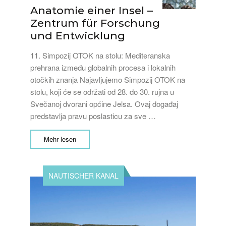
Anatomie einer Insel –
Zentrum für Forschung
und Entwicklung
11. Simpozij OTOK na stolu: Mediteranska
prehrana između globalnih procesa i lokalnih
otočkih znanja Najavljujemo Simpozij OTOK na
stolu, koji će se održati od 28. do 30. rujna u
Svečanoj dvorani općine Jelsa. Ovaj događaj
predstavlja pravu poslasticu za sve …
Mehr lesen
NAUTISCHER KANAL