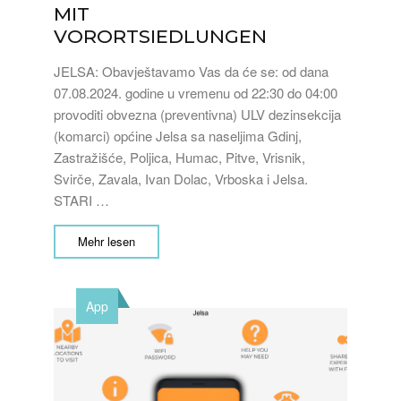
MIT
VORORTSIEDLUNGEN
JELSA: Obavještavamo Vas da će se: od dana
07.08.2024. godine u vremenu od 22:30 do 04:00
provoditi obvezna (preventivna) ULV dezinsekcija
(komarci) općine Jelsa sa naseljima Gdinj,
Zastražišće, Poljica, Humac, Pitve, Vrisnik,
Svirče, Zavala, Ivan Dolac, Vrboska i Jelsa.
STARI …
Mehr lesen
App