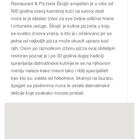
Restaurant & Pizzeria Škojić smješten je u više od
500 godina staroj kamenoj kući na samoj obali
mora te je idealan izbor za sve željne odlične hrane
i vrhunske usluge. Škojić je kultna pizzeria u koju
se svatko iznova vraća, a što je i očekivano jer se
jedna od najboljih pizza može okusiti upravo kod
njih. Osim po raznolikom izboru pizza ovaj obiteljski
restoran poznat je i po 30 godina dugoj tradiciji
spravljanja dalmatinske kuhinje te se na njihovom
meniju nalaze kako mesni tako i riblji specijaliteti
kao što su: salata od hobotnice, škampi na buzaru,
špageti sa plodovima mora te ostale dalmatinske
delicije koje svakako morate probati.