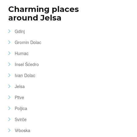
Charming places
around Jelsa
Gdinj
Gromin Dolac
Humac
Insel Šćedro
Ivan Dolac
Jelsa
Pitve
Poljica
Svirče
Vrboska