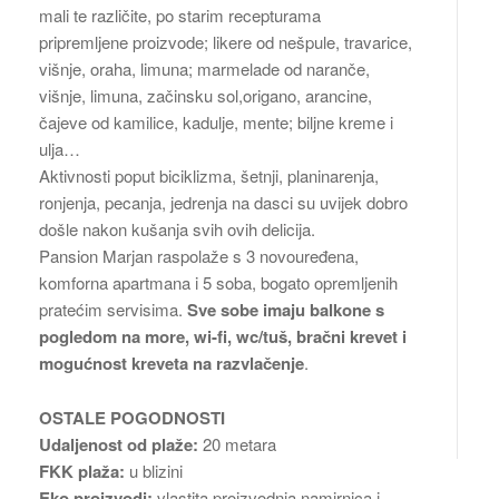
mali te različite, po starim recepturama
pripremljene proizvode; likere od nešpule, travarice,
višnje, oraha, limuna; marmelade od naranče,
višnje, limuna, začinsku sol,origano, arancine,
čajeve od kamilice, kadulje, mente; biljne kreme i
ulja…
Aktivnosti poput biciklizma, šetnji, planinarenja,
ronjenja, pecanja, jedrenja na dasci su uvijek dobro
došle nakon kušanja svih ovih delicija.
Pansion Marjan raspolaže s 3 novouređena,
komforna apartmana i 5 soba, bogato opremljenih
pratećim servisima.
Sve sobe imaju balkone s
pogledom na more, wi-fi, wc/tuš, bračni krevet i
mogućnost kreveta na razvlačenje
.
OSTALE POGODNOSTI
Udaljenost od plaže:
20 metara
FKK plaža:
u blizini
Eko proizvodi:
vlastita proizvodnja namirnica i