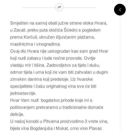
Smješten na samoj obali južne strane otoka Hvara,
u Zavali, preko puta otočića Šćedro s pogledom
prema Korčuli, okružen šljunčanim plažama,
maslinicima i vinogradima.
Ovaj dio Hvara nije uskogrudan kao sam grad Hvar
koji nudi zabavu i lude noćne provode. Ovdje
vladaju mir i tišina. Zadovoljstvo za tijelo i dušu,
odmor tijela i uma koji će vam biti zahvalan u dugim
zimskim danima koji predstoje. Uz hvarske
specijalitete i čašu originalnog vina sve će biti
jednostavnije.
Hvar Vam nudi bogatstvo prirode koje mi s
poštovanjem pretvaramo u tradicionalne domaće
delicije.
U našoj konobi u Pitvama proizvodimo 3 vrste vina,
bijela vina Bogdanjuša i Mukat, crno vino Plavac