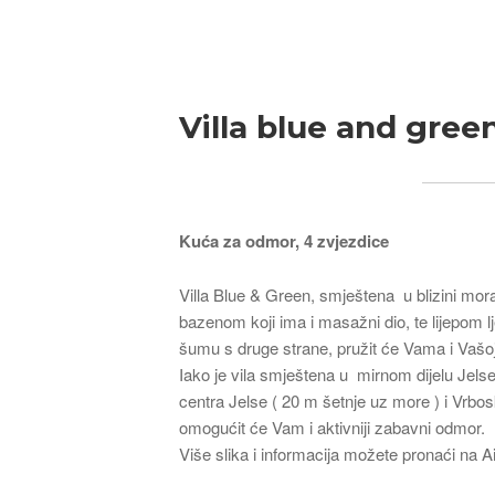
Breadcrumb
Villa blue and gree
Kuća za odmor, 4 zvjezdice
Villa Blue & Green, smještena u blizini mor
bazenom koji ima i masažni dio, te lijepom 
šumu s druge strane, pružit će Vama i Vašoj ob
Iako je vila smještena u mirnom dijelu Jelse 
centra Jelse ( 20 m šetnje uz more ) i Vrbos
omogućit će Vam i aktivniji zabavni odmor.
Više slika i informacija možete pronaći na A