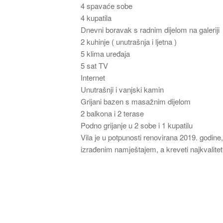
4 spavaće sobe
4 kupatila
Dnevni boravak s radnim dijelom na galeriji
2 kuhinje ( unutrašnja i ljetna )
5 klima uređaja
5 sat TV
Internet
Unutrašnji i vanjski kamin
Grijani bazen s masažnim dijelom
2 balkona i 2 terase
Podno grijanje u 2 sobe i 1 kupatilu
Vila je u potpunosti renovirana 2019. godin
izrađenim namještajem, a kreveti najkvalit