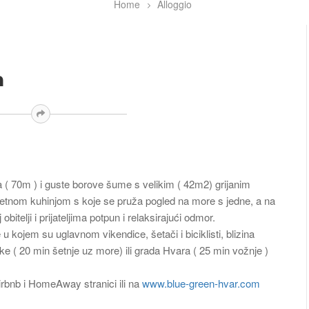
Home
Alloggio
n
a ( 70m ) i guste borove šume s velikim ( 42m2) grijanim
ljetnom kuhinjom s koje se pruža pogled na more s jedne, a na
itelji i prijateljima potpun i relaksirajući odmor.
u kojem su uglavnom vikendice, šetači i biciklisti, blizina
ke ( 20 min šetnje uz more) ili grada Hvara ( 25 min vožnje )
irbnb i HomeAway stranici ili na
www.blue-green-hvar.com