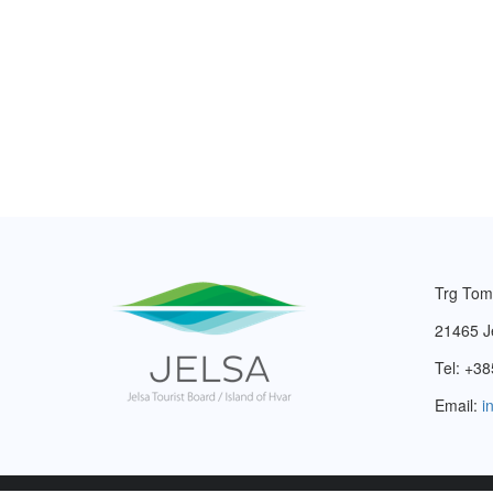
Trg Tom
21465 J
Tel: +38
Email:
i