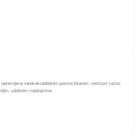
e, opremljena visokokvalitetnim pomno biranim, većinom ručno
etnijim, udobnim madracima.