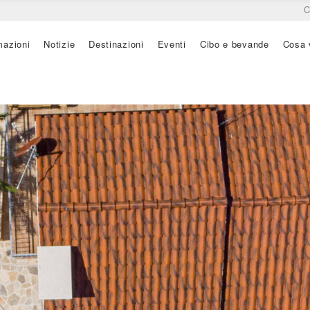
C
mazioni
Notizie
Destinazioni
Eventi
Cibo e bevande
Cosa 