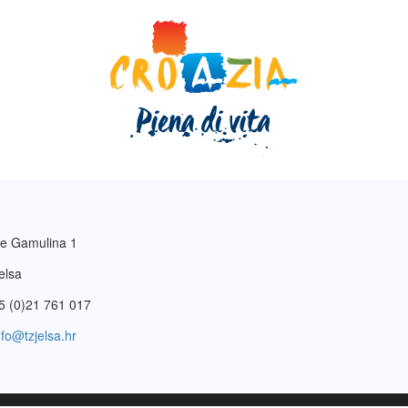
e Gamulina 1
elsa
5 (0)21 761 017
nfo@tzjelsa.hr