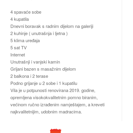
4 spavaće sobe
4 kupatila
Dnevni boravak s radnim dijelom na galeriji
2 kuhinje ( unutrašnja i ljetna )
5 klima uređaja
5 sat TV
Internet
Unutrašnji i vanjski kamin
Grijani bazen s masažnim dijelom
2 balkona i 2 terase
Podno grijanje u 2 sobe i 1 kupatilu
Vila je u potpunosti renovirana 2019. godine,
opremljena visokokvalitetnim pomno biranim,
većinom ručno izrađenim namještajem, a kreveti
najkvalitetnijim, udobnim madracima.