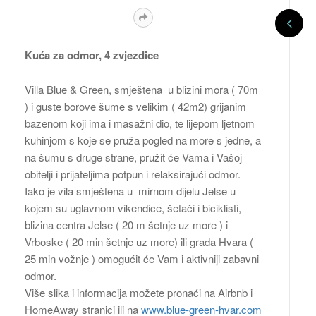
Kuća za odmor, 4 zvjezdice
Villa Blue & Green, smještena u blizini mora ( 70m
) i guste borove šume s velikim ( 42m2) grijanim
bazenom koji ima i masažni dio, te lijepom ljetnom
kuhinjom s koje se pruža pogled na more s jedne, a
na šumu s druge strane, pružit će Vama i Vašoj
obitelji i prijateljima potpun i relaksirajući odmor.
Iako je vila smještena u mirnom dijelu Jelse u
kojem su uglavnom vikendice, šetači i biciklisti,
blizina centra Jelse ( 20 m šetnje uz more ) i
Vrboske ( 20 min šetnje uz more) ili grada Hvara (
25 min vožnje ) omogućit će Vam i aktivniji zabavni
odmor.
Više slika i informacija možete pronaći na Airbnb i
HomeAway stranici ili na
www.blue-green-hvar.com