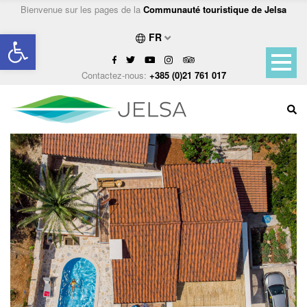
Bienvenue sur les pages de la
Communauté touristique de Jelsa
Ouvrir la barre d’outils
FR
Contactez-nous:
+385 (0)21 761 017