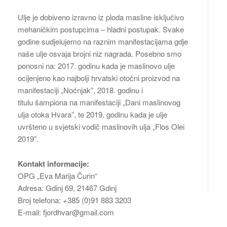
Ulje je dobiveno izravno iz ploda masline isključivo
mehaničkim postupcima – hladni postupak. Svake
godine sudjelujemo na raznim manifestacijama gdje
naše ulje osvaja brojni niz nagrada. Posebno smo
ponosni na: 2017. godinu kada je maslinovo ulje
ocijenjeno kao najbolji hrvatski otočni proizvod na
manifestaciji „Noćnjak”, 2018. godinu i
titulu šampiona na manifestaciji „Dani maslinovog
ulja otoka Hvara”, te 2019. godinu kada je ulje
uvršteno u svjetski vodič maslinovih ulja „Flos Olei
2019”.
Kontakt informacije:
OPG „Eva Marija Čurin“
Adresa: Gdinj 69, 21467 Gdinj
Broj telefona: +385 (0)91 883 3203
E-mail: fjordhvar@gmail.com