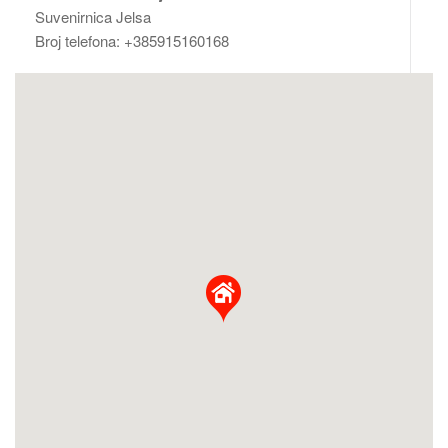
Suvenirnica Jelsa
Broj telefona: +385915160168