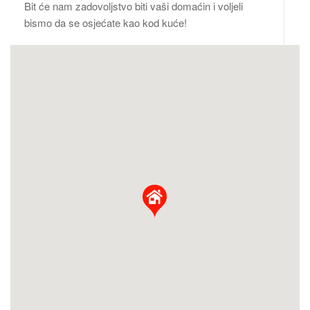
Bit će nam zadovoljstvo biti vaši domaćin i voljeli
bismo da se osjećate kao kod kuće!