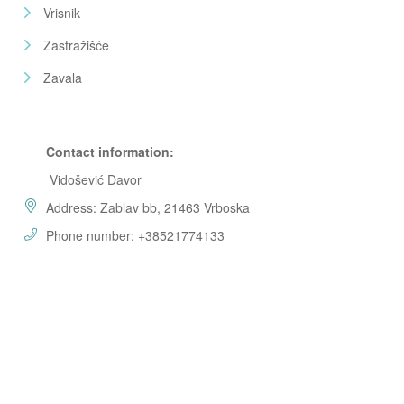
Vrisnik
Zastražišće
Zavala
Contact information:
Vidošević Davor
Address: Zablav bb, 21463 Vrboska
Phone number: +38521774133