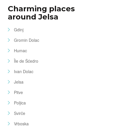
Charming places
around Jelsa
Gdinj
Gromin Dolac
Humac
Île de Šćedro
Ivan Dolac
Jelsa
Pitve
Poljica
Svirče
Vrboska