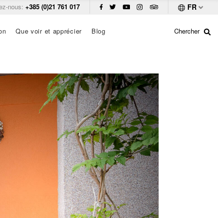
ez-nous:
+385 (0)21 761 017
FR
on
Que voir et apprécier
Blog
Chercher