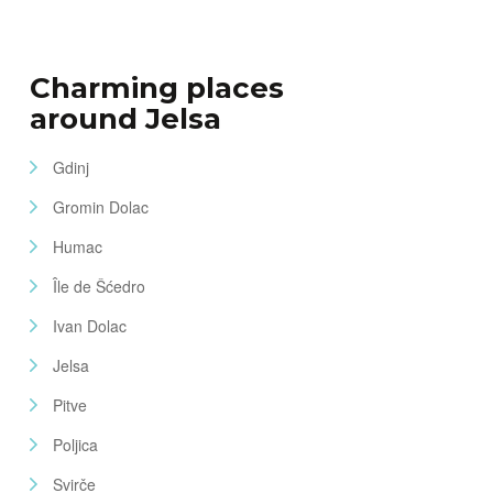
Charming places
around Jelsa
Gdinj
Gromin Dolac
Humac
Île de Šćedro
Ivan Dolac
Jelsa
Pitve
Poljica
Svirče