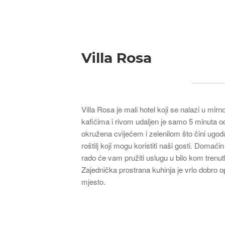
Breadcrumb
Villa Rosa
Villa Rosa je mali hotel koji se nalazi u mir
kafićima i rivom udaljen je samo 5 minuta 
okružena cvijećem i zelenilom što čini ugo
roštilj koji mogu koristiti naši gosti. Dom
rado će vam pružiti uslugu u bilo kom trenut
Zajednička prostrana kuhinja je vrlo dobro o
mjesto.