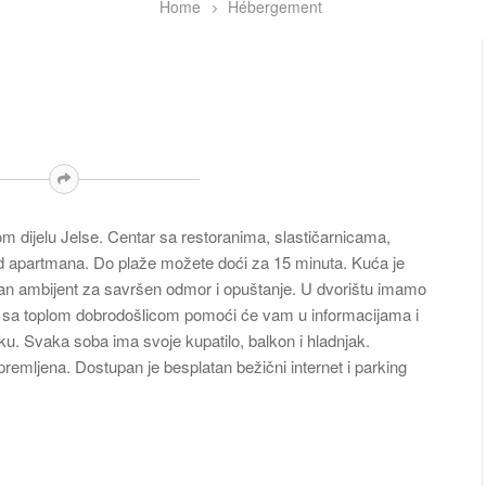
Home
Hébergement
nom dijelu Jelse. Centar sa restoranima, slastičarnicama,
od apartmana. Do plaže možete doći za 15 minuta. Kuća je
dan ambijent za savršen odmor i opuštanje. U dvorištu imamo
aćin sa toplom dobrodošlicom pomoći će vam u informacijama i
ku. Svaka soba ima svoje kupatilo, balkon i hladnjak.
premljena. Dostupan je besplatan bežični internet i parking