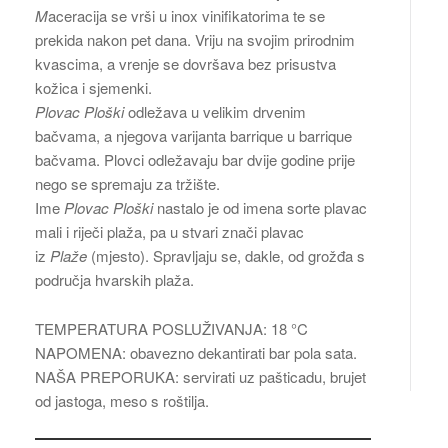
M
aceracija se vrši u inox vinifikatorima te se
prekida nakon pet dana. Vriju na svojim prirodnim
kvascima, a vrenje se dovršava bez prisustva
kožica i sjemenki.
Plovac Ploški
odležava u velikim drvenim
bačvama, a njegova varijanta barrique u barrique
bačvama. Plovci odležavaju bar dvije godine prije
nego se spremaju za tržište.
Ime
Plovac Ploški
nastalo je od imena sorte plavac
mali i riječi plaža, pa u stvari znači plavac
iz
Plaže
(mjesto). Spravljaju se, dakle, od grožđa s
područja hvarskih plaža.
TEMPERATURA POSLUŽIVANJA: 18 °C
NAPOMENA: obavezno dekantirati bar pola sata.
NAŠA PREPORUKA: servirati uz pašticadu, brujet
od jastoga, meso s roštilja.