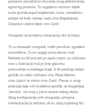
ponosom pomažemo očuvanju ovog jedinstvenog
agrarnog prostora. Tu uzgajamo većinom bijele
sorte grožđa poput bogdanuše, kuča, maraštine i
pošipa od kojih nastaju naša vina
Bogdanjuša,
Cesarica
i stolno bijelo vino
Carić
.
Vinogradi na bondama (stranama) oko Svirača
To su terasasti vinogradi, malih površina, ograđeni
suhozidima. Tu se uzgaja sorta plavac mali.
Nekada su bili poznati po opolu (naziv za ružičasto
vino u Dalmaciji) koji je činio glavninu
proizvodnje
sviraškega kraja
. S tih položaja dolazi
grožđe za naše ružičasto vino
Rosé Marino
,
crno
Jubo’v
te stolno crno
Carić
. Plavac s ovog
područja daje vrlo kvalitetno grožđe, ali drugačijeg
„terroira”, od onog s južne strane našeg otoka.
Zbog konfiguracije ovih vinograda, primjena
mehanizacije je otežana, ali su zbog ocjednog tla i