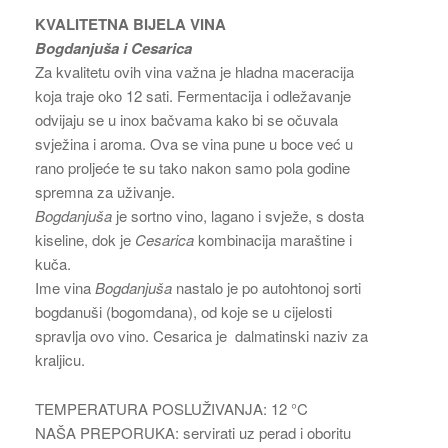
KVALITETNA BIJELA VINA
Bogdanjuša i Cesarica
Za kvalitetu ovih vina važna je hladna maceracija
koja traje oko 12 sati. Fermentacija i odležavanje
odvijaju se u inox bačvama kako bi se očuvala
svježina i aroma. Ova se vina pune u boce već u
rano proljeće te su tako nakon samo pola godine
spremna za uživanje.
Bogdanjuša
je sortno vino, lagano i svježe, s dosta
kiseline, dok je
Cesarica
kombinacija maraštine i
kuča.
Ime vina
Bogdanjuša
nastalo je po autohtonoj sorti
bogdanuši (bogomdana), od koje se u cijelosti
spravlja ovo vino. Cesarica je dalmatinski naziv za
kraljicu.
TEMPERATURA POSLUŽIVANJA: 12 °C
NAŠA PREPORUKA: servirati uz perad i oboritu