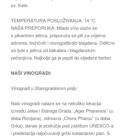
sv. Kate.
TEMPERATURA POSLUŽIVANJA: 14 °C
NAŠA PREPORUKA: Mlado vino slaže se
s pikantnim jelima, preporuča se piti za vrijeme
adventa, božićnih i novogodišnjih blagdana. Odlično
se ljubi s jelima od bakalara i blagdanskim
pečenjima. Najbolje ga je popiti do sljedeće berbe!
NAŠI VINOGRADI:
Vinogradi u Starogradskom polju
Naši vinogradi nalaze se na nekoliko lokacija
između Jelse i Staroga Grada. „Ager Pharensis” (u
doba Rimljana), odnosno „Chora Pharou” (u doba
Grka), danas je područje pod zaštitom UNESCO-a
i predstavlja najočuvaniji grčki katastarski plan. S