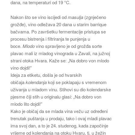
dana, na temperaturi od 19 °C.
Nakon što se vino iscijedi od
masulja
(zgnječeno
grožđe), vino odležava 20 dana u starim barrique
bačvama. Po završetku fermentacije pristupa se
procesu bistrenja i filtriranja te punjenja u
boce.
Mlodo
vino spravljeno je od grožđa sorte
plavac mali iz mladog vinograda u Zavali, na južnoj
strani otoka Hvara. Kaže se: „Na dobro von mlodo
vino dojdi!”
Ideja za etiketu, došla je od hvarskih
običaja
kolendanja
koji se poklapaju s vremenom
uživanja u mladom vinu. Stihovi su dio kolendarske
pjesme čiji stih u originalu glasi: „Na dobro von
mlodo lito dojdi!”
Kako je običaj da se mlada vina vežu uz određeni
trenutak puštanja u prodaju, tako i ovaj mladi plavac
ima svoj dan, a to je 24. studenog, kada započinje
vrijeme od kolendanja na otoku Hvaru, tj. u žežin