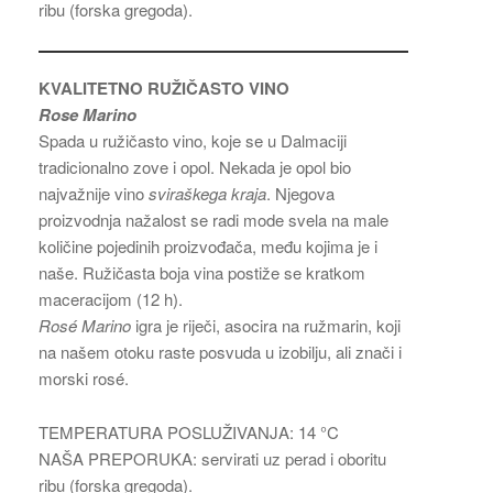
ribu (forska gregoda).
KVALITETNO RUŽIČASTO VINO
Rose Marino
Spada u ružičasto vino, koje se u Dalmaciji
tradicionalno zove i opol. Nekada je opol bio
najvažnije vino
sviraškega kraja
. Njegova
proizvodnja nažalost se radi mode svela na male
količine pojedinih proizvođača, među kojima je i
naše. Ružičasta boja vina postiže se kratkom
maceracijom (12 h).
Rosé Marino
igra je riječi, asocira na ružmarin, koji
na našem otoku raste posvuda u izobilju, ali znači i
morski rosé.
TEMPERATURA POSLUŽIVANJA: 14 °C
NAŠA PREPORUKA: servirati uz perad i oboritu
ribu (forska gregoda).