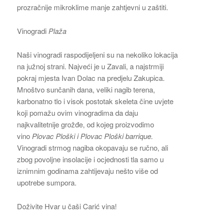
prozračnije mikroklime manje zahtjevni u zaštiti.
Vinogradi
Plaža
Naši vinogradi raspodijeljeni su na nekoliko lokacija
na južnoj strani. Najveći je u Zavali, a najstrmiji
pokraj mjesta Ivan Dolac na predjelu Zakupica.
Mnoštvo sunčanih dana, veliki nagib terena,
karbonatno tlo i visok postotak skeleta čine uvjete
koji pomažu ovim vinogradima da daju
najkvalitetnije grožđe, od kojeg proizvodimo
vino
Plovac Ploški i Plovac Ploški barrique.
Vinogradi strmog nagiba okopavaju se ručno, ali
zbog povoljne insolacije i ocjednosti tla samo u
iznimnim godinama zahtijevaju nešto više od
upotrebe sumpora.
Doživite Hvar u čaši Carić vina!