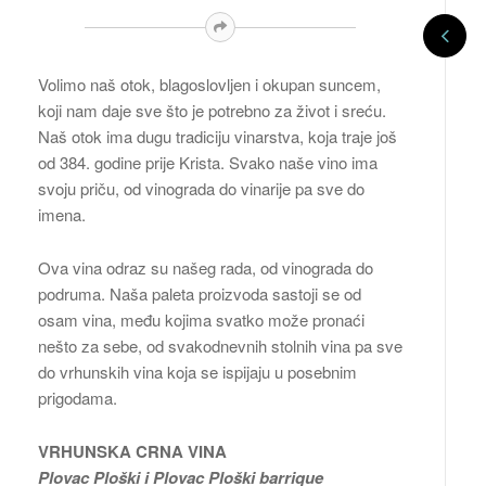
Volimo naš otok, blagoslovljen i okupan suncem,
koji nam daje sve što je potrebno za život i sreću.
Naš otok ima dugu tradiciju vinarstva, koja traje još
od 384. godine prije Krista. Svako naše vino ima
svoju priču, od vinograda do vinarije pa sve do
imena.
Ova vina odraz su našeg rada, od vinograda do
podruma. Naša paleta proizvoda sastoji se od
osam vina, među kojima svatko može pronaći
nešto za sebe, od svakodnevnih stolnih vina pa sve
do vrhunskih vina koja se ispijaju u posebnim
prigodama.
VRHUNSKA CRNA VINA
Plovac Ploški i Plovac Ploški barrique