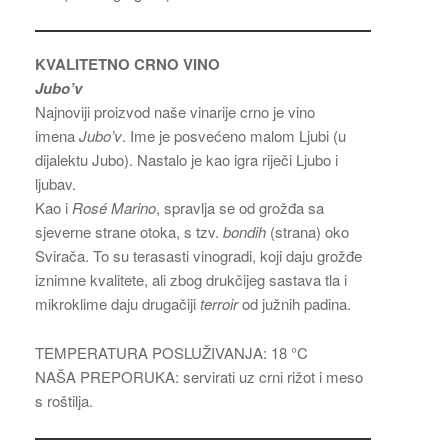
KVALITETNO CRNO VINO
Jubo’v
Najnoviji proizvod naše vinarije crno je vino
imena
Jubo’v
. Ime je posvećeno malom Ljubi (u
dijalektu Jubo). Nastalo je kao igra riječi Ljubo i
ljubav.
Kao i
Rosé Marino
, spravlja se od grožđa sa
sjeverne strane otoka, s tzv.
bondih
(strana) oko
Svirača. To su terasasti vinogradi, koji daju grožđe
iznimne kvalitete, ali zbog drukčijeg sastava tla i
mikroklime daju drugačiji
terroir
od južnih padina.
TEMPERATURA POSLUŽIVANJA: 18 °C
NAŠA PREPORUKA: servirati uz crni rižot i meso
s roštilja.