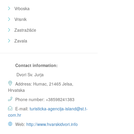
Vrboska
Vrisnik
Zastražišće
Zavala
Contact information:
Dvori Sv. Jurja
Address: Humac, 21465 Jelsa,
Hrvatska
Phone number: +38598241383
E-mail:
turisticka-agencija-island@st.t-
com.hr
Web:
http://www.hvarskidvori.info