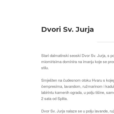
Breadcrumb
Dvori Sv. Jurja
Stari dalmatinski seoski Dvor Sv. Jurja, s
miomirisima dominira na imanju koje se pro
stilu.
Smješten na čudesnom otoku Hvaru s kojega 
čempresima, lavandom, ružmarinom i kadu
labirintu kamenih ograda, u polju tišine, s
2 sata od Splita.
Dvor Sv. Jurja nalaze se u polju lavande, r