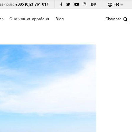
ez-nous:
+385 (0)21 761 017
FR
on
Que voir et apprécier
Blog
Chercher