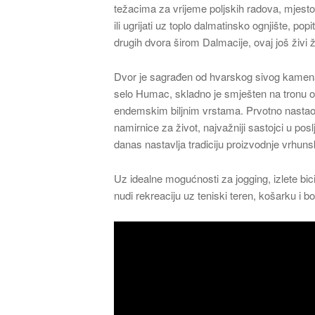
težacima za vrijeme poljskih radova, mjest
ili ugrijati uz toplo dalmatinsko ognjište, po
drugih dvora širom Dalmacije, ovaj još živi 
Dvor je sagrađen od hvarskog sivog kamena,
selo Humac, skladno je smješten na tronu o
endemskim biljnim vrstama. Prvotno nasta
namirnice za život, najvažniji sastojci u pos
danas nastavlja tradiciju proizvodnje vrhunsk
Uz idealne mogućnosti za jogging, izlete bic
nudi rekreaciju uz teniski teren, košarku i 