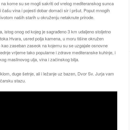
o na kome su se mogli sakriti od vrelog mediteranskog sunca
piti čašu vina i pojesti dobar domaći sir i pršut. Poput mnogih
životom naših starih u okruženju netaknute prirode.
 istog onog od kojeg je sagrađeno 3 km udaljeno stoljetno
toka Hvara, usred polja kamena, u moru tišine okružen
o kao zaseban zaseok na kojemu su se uzgajale osnovne
ljednje vrijeme tako popularne i zdrave mediteranske kuhinje, i
og maslinovog ulja, vina i začinskog bilja.
iklom, duge šetnje, ali i ležanje uz bazen, Dvor Sv. Jurja vam
bočarsku stazu.