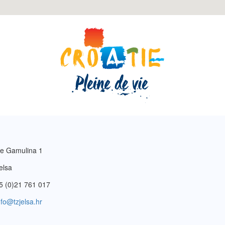
e Gamulina 1
elsa
5 (0)21 761 017
nfo@tzjelsa.hr