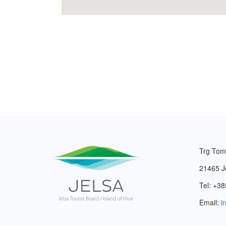
Trg Tom
21465 J
Tel: +38
Email:
i