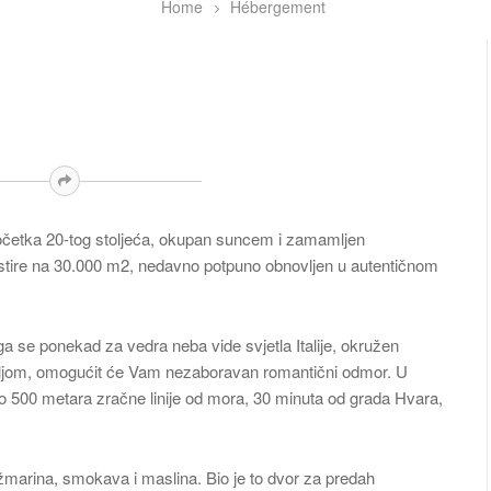
Home
Hébergement
 početka 20-tog stoljeća, okupan suncem i zamamljen
stire na 30.000 m2, nedavno potpuno obnovljen u autentičnom
se ponekad za vedra neba vide svjetla Italije, okružen
ljom, omogućit će Vam nezaboravan romantični odmor. U
amo 500 metara zračne linije od mora, 30 minuta od grada Hvara,
užmarina, smokava i maslina. Bio je to dvor za predah