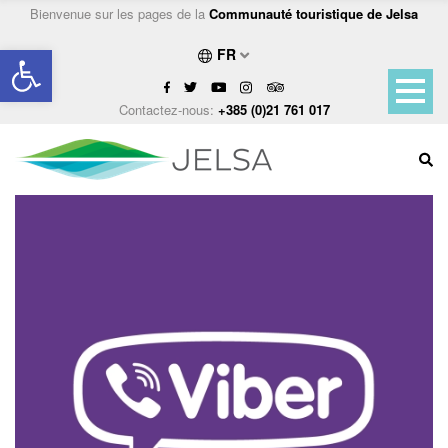
Bienvenue sur les pages de la
Communauté touristique de Jelsa
Ouvrir la barre d’outils
FR
Contactez-nous:
+385 (0)21 761 017