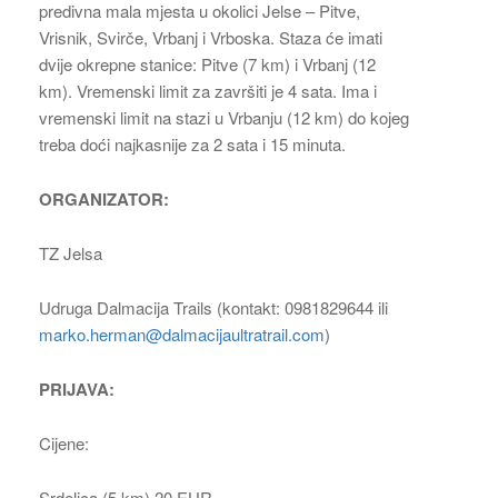
predivna mala mjesta u okolici Jelse – Pitve,
Vrisnik, Svirče, Vrbanj i Vrboska. Staza će imati
dvije okrepne stanice: Pitve (7 km) i Vrbanj (12
km). Vremenski limit za završiti je 4 sata. Ima i
vremenski limit na stazi u Vrbanju (12 km) do kojeg
treba doći najkasnije za 2 sata i 15 minuta.
ORGANIZATOR:
TZ Jelsa
Udruga Dalmacija Trails (kontakt: 0981829644 ili
marko.herman@dalmacijaultratrail.com
)
PRIJAVA:
Cijene:
Srdelica (5 km) 20 EUR