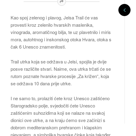
Kao spoj zelenog i plavog, Jelsa Trail će vas
provesti kroz zelenilo hvarskih maslenika,
vinograda, aromatičnog bilja, te uz plavetnilo i miris
mora, autohtnog i inskonskog otoka Hvara, otoka s
čak 6 Unesco znamenitosti.
Trail utrka koja se održava u Jelsi, spojila je dvije
posve različite stvari. Naime, ova utrka trčati će se
rutom poznate hvarske procesije „Za križen“, koja
se održava 10 dana prije utrke.
I ne samo to, prolaziti ćete kroz Unesco zaštićeno
Starogradsko polje, svjedočiti ćete Unesco
zaštićenim suhozidima koji se nalaze na svakoj
dionici ove utrke, a na kraju ćemo sve začinizi s
dobrom mediteranskom prehranom i klapskim
pjevanjem, a simbolika hvarske čipke koja također