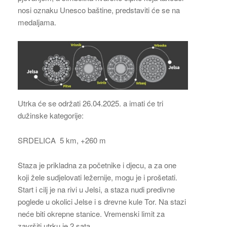
nosi oznaku Unesco baštine, predstaviti će se na
medaljama.
Utrka će se održati 26.04.2025. a imati će tri
dužinske kategorije:
SRDELICA 5 km, +260 m
Staza je prikladna za početnike i djecu, a za one
koji žele sudjelovati ležernije, mogu je i prošetati.
Start i cilj je na rivi u Jelsi, a staza nudi predivne
poglede u okolici Jelse i s drevne kule Tor. Na stazi
neće biti okrepne stanice. Vremenski limit za
završiti utrku je 2 sata.