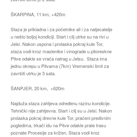
ŠKARPINA, 11 km, +420m
Staza je prikladna i za početnike ali i za natjecatelje
u nešto boljoj kondiciji. Start i cilj utrke su na rivi u
Jelsi. Nakon uspona i prolaska pokraj kule Tor,
staza vodi kroz maslenike i vinograde u pitoreskne
Pitve odakle se vraća natrag u Jelsu. Staza ima
jednu okrepu u Pitvama (7km) Vremenski limit za
završiti utrku je 3 sata.
ŠANPJER, 20 km, +620m
Najduža staza zahtjeva određenu razinu kondicije.
Tehnički nije zahtjevna. Start i cilj su u Jelsi. Nakon
prolaska pokraj drevne kule Tor, praćeni predivnim
pogledima, trkači idu na Pitve odakle prate trasu
poznate Procesije za križen. Staza vodi kroz