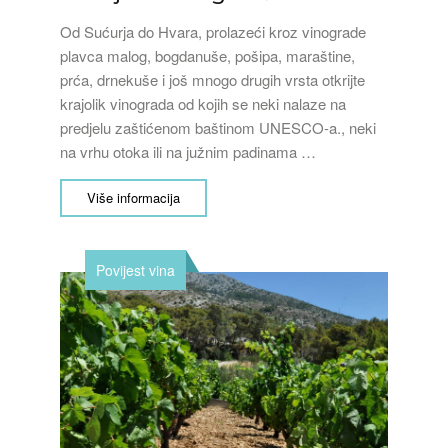
Od Sućurja do Hvara, prolazeći kroz vinograde
plavca malog, bogdanuše, pošipa, maraštine,
prća, drnekuše i još mnogo drugih vrsta otkrijte
krajolik vinograda od kojih se neki nalaze na
predjelu zaštićenom baštinom UNESCO-a., neki
na vrhu otoka ili na južnim padinama …
Više informacija
Povijest vina