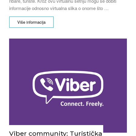
ribare, turiste. Kroz ovu virtualnu šetnju mogu se dobiti
informacije odnosno virtualna slika o onome što …
Više informacija
Viber community: Turistička