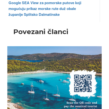
Google SEA View za pomorske putove
koji
mogućuju prikaz morske rute duž obale
županije
Splitsko Dalmatinske
Povezani članci