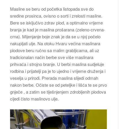
Masline se beru od početka listopada sve do
sredine prosinca, ovisno o sorti i zrelosti masline.
Bere se isključivo zdrav plod, a optimalno vrijeme
branja je kad je maslina prošarana (zeleno-crvena-
crna). Mijenjanje boje znak je da se u njoj počelo
nakupljati ulje. Na otoku Hvaru većina maslinara
plodove beru ručno sa malim grabljicama, ali uz
tradicionalan način berbe sve više maslinara
prihvaća i strojno branje. U berbi maslina sudjeluje
rodbina i prijatelji pa je to ujedno i vrijeme druženja i
veselja u prirodi. Prerada maslina slijedi odmah
nakon berbe. Očiste se od peteljke i lišća te se prvo
gnječe , a zatim se tiješnjenjem zdrobljenih plodova
cijedi čisto maslinovo ulje.