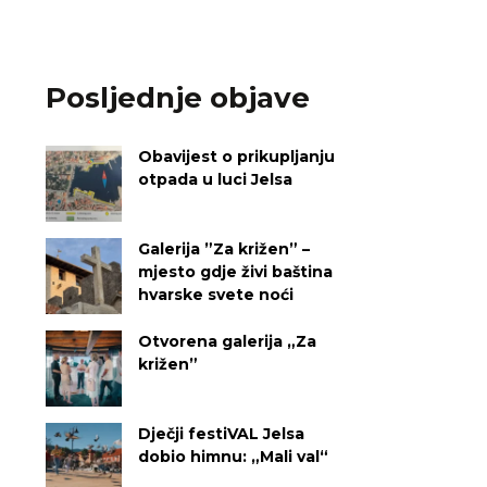
Posljednje objave
Obavijest o prikupljanju
otpada u luci Jelsa
Galerija ”Za križen” –
mjesto gdje živi baština
hvarske svete noći
Otvorena galerija „Za
križen”
Dječji festiVAL Jelsa
dobio himnu: „Mali val“