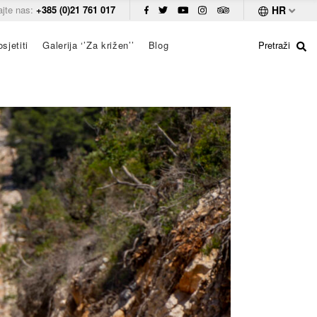
ajte nas:
+385 (0)21 761 017
HR
sjetiti
Galerija ‘’Za križen’’
Blog
Pretraži