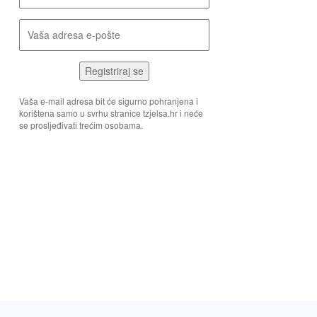
Registriraj se
Vaša e-mail adresa bit će sigurno pohranjena i
korištena samo u svrhu stranice tzjelsa.hr i neće
se prosljeđivati trećim osobama.