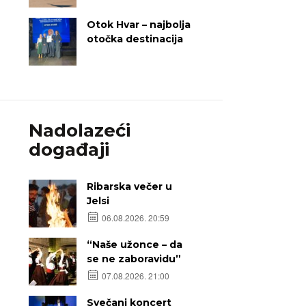
Otok Hvar – najbolja
otočka destinacija
Nadolazeći
događaji
Ribarska večer u
Jelsi
06.08.2026. 20:59
“Naše užonce – da
se ne zaboravidu”
07.08.2026. 21:00
Svečani koncert