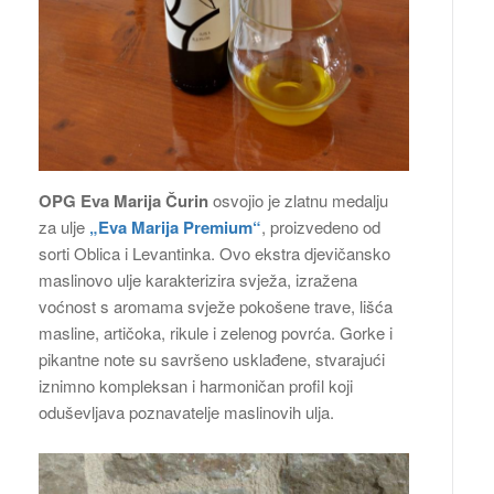
OPG Eva Marija Čurin
osvojio je zlatnu medalju
za ulje
„Eva Marija Premium“
, proizvedeno od
sorti Oblica i Levantinka. Ovo ekstra djevičansko
maslinovo ulje karakterizira svježa, izražena
voćnost s aromama svježe pokošene trave, lišća
masline, artičoka, rikule i zelenog povrća. Gorke i
pikantne note su savršeno usklađene, stvarajući
iznimno kompleksan i harmoničan profil koji
oduševljava poznavatelje maslinovih ulja.