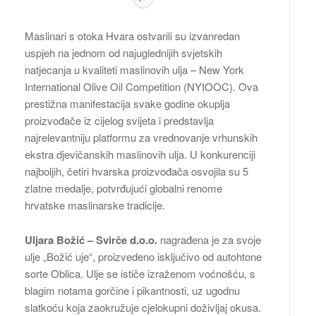
Maslinari s otoka Hvara ostvarili su izvanredan
uspjeh na jednom od najuglednijih svjetskih
natjecanja u kvaliteti maslinovih ulja – New York
International Olive Oil Competition (NYIOOC). Ova
prestižna manifestacija svake godine okuplja
proizvođače iz cijelog svijeta i predstavlja
najrelevantniju platformu za vrednovanje vrhunskih
ekstra djevičanskih maslinovih ulja. U konkurenciji
najboljih, četiri hvarska proizvođača osvojila su 5
zlatne medalje, potvrđujući globalni renome
hrvatske maslinarske tradicije.
Uljara Božić – Svirče d.o.o.
nagrađena je za svoje
ulje „Božić uje“, proizvedeno isključivo od autohtone
sorte Oblica. Ulje se ističe izraženom voćnošću, s
blagim notama gorčine i pikantnosti, uz ugodnu
slatkoću koja zaokružuje cjelokupni doživljaj okusa.