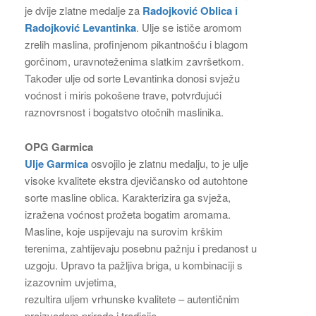
je dvije zlatne medalje za
Radojković Oblica i
Radojković Levantinka
. Ulje se ističe aromom
zrelih maslina, profinjenom pikantnošću i blagom
gorčinom, uravnoteženima slatkim završetkom.
Također ulje od sorte Levantinka donosi svježu
voćnost i miris pokošene trave, potvrđujući
raznovrsnost i bogatstvo otočnih maslinika.
OPG Garmica
Ulje Garmica
osvojilo je zlatnu medalju, to je ulje
visoke kvalitete ekstra djevičansko od autohtone
sorte masline oblica. Karakterizira ga svježa,
izražena voćnost prožeta bogatim aromama.
Masline, koje uspijevaju na surovim krškim
terenima, zahtijevaju posebnu pažnju i predanost u
uzgoju. Upravo ta pažljiva briga, u kombinaciji s
izazovnim uvjetima,
rezultira uljem vrhunske kvalitete – autentičnim
proizvodom prirode i tradicije.