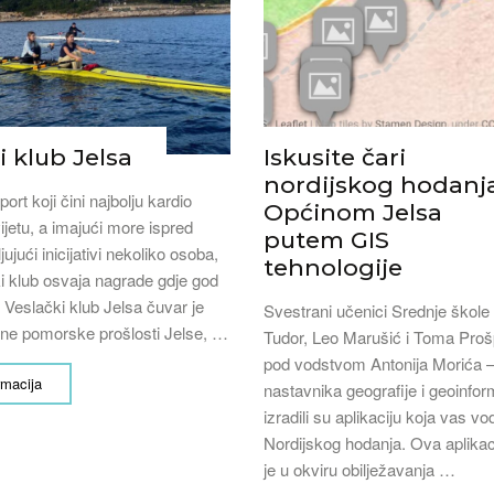
i klub Jelsa
Iskusite čari
nordijskog hodanj
port koji čini najbolju kardio
Općinom Jelsa
ijetu, a imajući more ispred
putem GIS
ujući inicijativi nekoliko osoba,
tehnologije
i klub osvaja nagrade gdje god
. Veslački klub Jelsa čuvar je
Svestrani učenici Srednje škole
vne pomorske prošlosti Jelse, …
Tudor, Leo Marušić i Toma Pro
pod vodstvom Antonija Morića –
rmacija
nastavnika geografije i geoinfor
izradili su aplikaciju koja vas vo
Nordijskog hodanja. Ova aplikac
je u okviru obilježavanja …