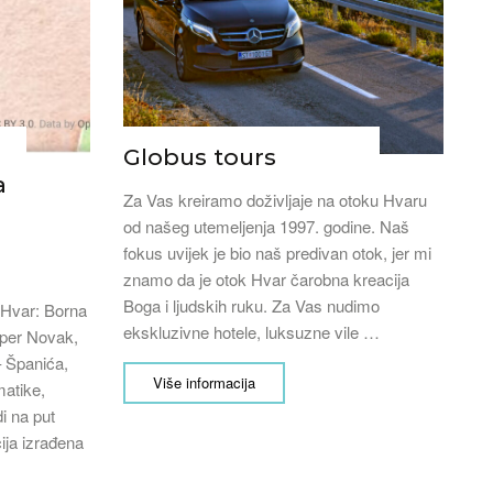
Globus tours
a
Za Vas kreiramo doživljaje na otoku Hvaru
od našeg utemeljenja 1997. godine. Naš
fokus uvijek je bio naš predivan otok, jer mi
znamo da je otok Hvar čarobna kreacija
Boga i ljudskih ruku. Za Vas nudimo
 Hvar: Borna
ekskluzivne hotele, luksuzne vile …
šper Novak,
 Španića,
Više informacija
matike,
di na put
ija izrađena