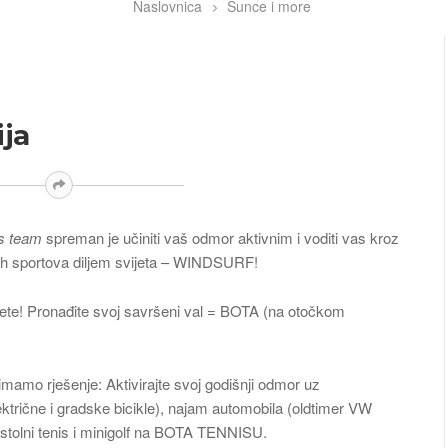
Naslovnica
Sunce i more
ija
is team
spreman je učiniti vaš odmor aktivnim i voditi vas kroz
ih sportova diljem svijeta – WINDSURF!
nete! Pronađite svoj savršeni val = BOTA (na otočkom
 imamo rješenje: Aktivirajte svoj godišnji odmor uz
ktrične i gradske bicikle), najam automobila (oldtimer VW
t, stolni tenis i minigolf na BOTA TENNISU.