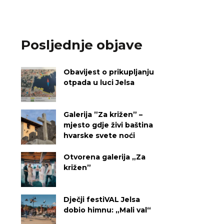
Posljednje objave
Obavijest o prikupljanju
otpada u luci Jelsa
Galerija ”Za križen” –
mjesto gdje živi baština
hvarske svete noći
Otvorena galerija „Za
križen”
Dječji festiVAL Jelsa
dobio himnu: „Mali val“