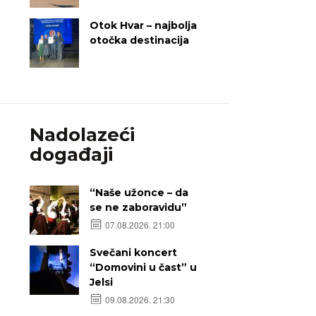
Otok Hvar – najbolja
otočka destinacija
Nadolazeći
događaji
“Naše užonce – da
se ne zaboravidu”
07.08.2026. 21:00
Svečani koncert
“Domovini u čast” u
Jelsi
09.08.2026. 21:30