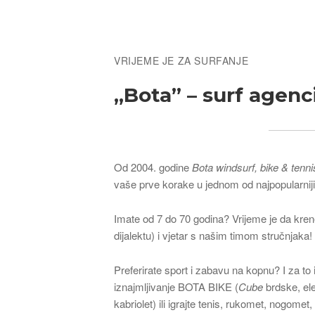
Breadcrumb
VRIJEME JE ZA SURFANJE
„Bota” – surf agenc
Od 2004. godine
Bota windsurf, bike & tenn
vaše prve korake u jednom od najpopularnij
Imate od 7 do 70 godina? Vrijeme je da kre
dijalektu) i vjetar s našim timom stručnjaka!
Preferirate sport i zabavu na kopnu? I za to
iznajmljivanje BOTA BIKE (
Cube
brdske, ele
kabriolet) ili igrajte tenis, rukomet, nogome