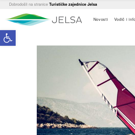
Dobrodošli na stranice
Turističke zajednice Jelsa
Main
Novosti
Vodič i inf
navigation
Open toolbar