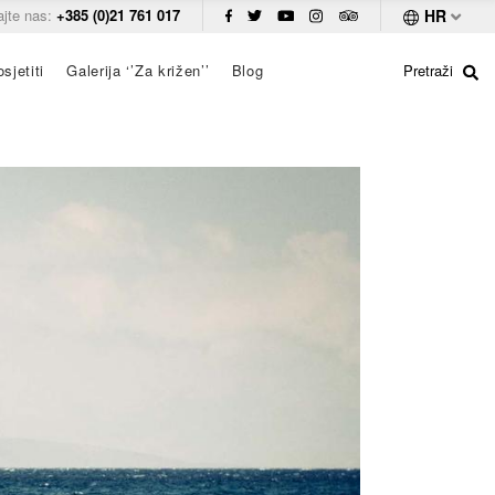
ajte nas:
+385 (0)21 761 017
HR
sjetiti
Galerija ‘’Za križen’’
Blog
Pretraži