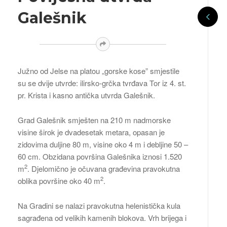
Galešnik
Južno od Jelse na platou „gorske kose” smjestile
su se dvije utvrde: ilirsko-grčka tvrđava Tor iz 4. st.
pr. Krista i kasno antička utvrda Galešnik.
Grad Galešnik smješten na 210 m nadmorske
visine širok je dvadesetak metara, opasan je
zidovima duljine 80 m, visine oko 4 m i debljine 50 –
60 cm. Obzidana površina Galešnika iznosi 1.520
2
m
. Djelomično je očuvana građevina pravokutna
2
oblika površine oko 40 m
.
Na Gradini se nalazi pravokutna helenistička kula
sagrađena od velikih kamenih blokova. Vrh brijega i