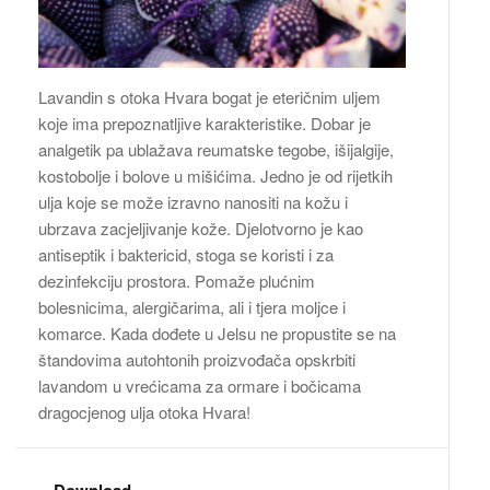
Lavandin s otoka Hvara bogat je eteričnim uljem
koje ima prepoznatljive karakteristike. Dobar je
analgetik pa ublažava reumatske tegobe, išijalgije,
kostobolje i bolove u mišićima. Jedno je od rijetkih
ulja koje se može izravno nanositi na kožu i
ubrzava zacjeljivanje kože. Djelotvorno je kao
antiseptik i baktericid, stoga se koristi i za
dezinfekciju prostora. Pomaže plućnim
bolesnicima, alergičarima, ali i tjera moljce i
komarce. Kada dođete u Jelsu ne propustite se na
štandovima autohtonih proizvođača opskrbiti
lavandom u vrećicama za ormare i bočicama
dragocjenog ulja otoka Hvara!