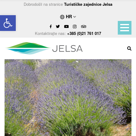
Dobrodošli na stranice
Turističke zajednice Jelsa
Open toolbar
HR
Kontaktirajte nas:
+385 (0)21 761 017