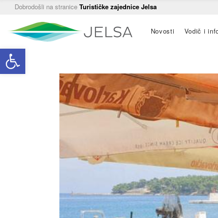
Dobrodošli na stranice
Turističke zajednice Jelsa
Main
Novosti
Vodič i inf
navigation
Open toolbar