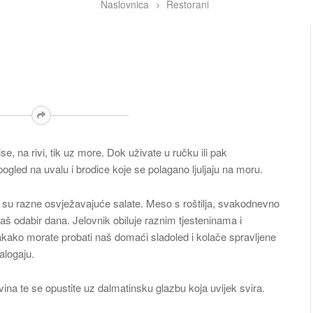
Naslovnica
Restorani
e, na rivi, tik uz more. Dok uživate u ručku ili pak
ogled na uvalu i brodice koje se polagano ljuljaju na moru.
to su razne osvježavajuće salate. Meso s roštilja, svakodnevno
vaš odabir dana. Jelovnik obiluje raznim tjesteninama i
akako morate probati naš domaći sladoled i kolače spravljene
zalogaju.
vina te se opustite uz dalmatinsku glazbu koja uvijek svira.