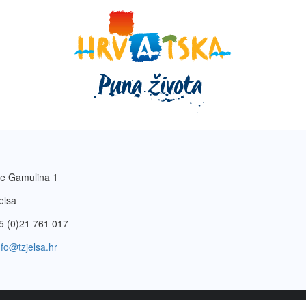
e Gamulina 1
elsa
5 (0)21 761 017
nfo@tzjelsa.hr