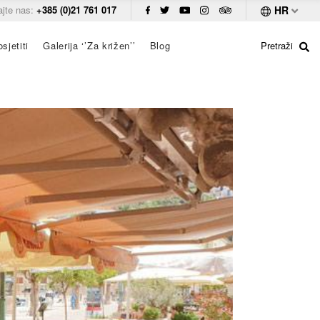
ajte nas:
+385 (0)21 761 017
HR
sjetiti
Galerija ‘’Za križen’’
Blog
Pretraži