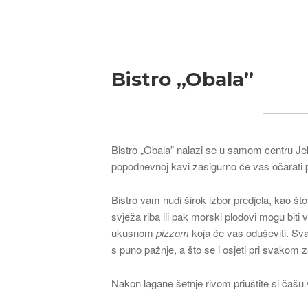
Breadcrumb
Bistro „Obala”
Bistro „Obala” nalazi se u samom centru Jels
popodnevnoj kavi zasigurno će vas očarati p
Bistro vam nudi širok izbor predjela, kao š
svježa riba ili pak morski plodovi mogu biti 
ukusnom
pizzom
koja će vas oduševiti. Sv
s puno pažnje, a što se i osjeti pri svakom 
Nakon lagane šetnje rivom priuštite si čašu 