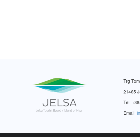
Trg Tom
21465 J
Tel: +38
Email:
i