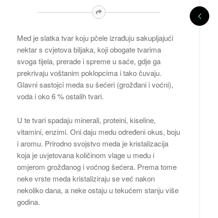
Med je slatka tvar koju pčele izrađuju sakupljajući
nektar s cvjetova biljaka, koji obogate tvarima
svoga tijela, prerade i spreme u saće, gdje ga
prekrivaju voštanim poklopcima i tako čuvaju.
Glavni sastojci meda su šećeri (grožđani i voćni),
voda i oko 6 % ostalih tvari.
U te tvari spadaju minerali, proteini, kiseline,
vitamini, enzimi. Oni daju medu određeni okus, boju
i aromu. Prirodno svojstvo meda je kristalizacija
koja je uvjetovana količinom vlage u medu i
omjerom grožđanog i voćnog šećera. Prema tome
neke vrste meda kristaliziraju se već nakon
nekoliko dana, a neke ostaju u tekućem stanju više
godina.