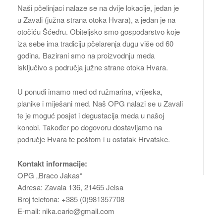
Naši pčelinjaci nalaze se na dvije lokacije, jedan je
u Zavali (južna strana otoka Hvara), a jedan je na
otočiću Šćedru. Obiteljsko smo gospodarstvo koje
iza sebe ima tradiciju pčelarenja dugu više od 60
godina. Bazirani smo na proizvodnju meda
isključivo s područja južne strane otoka Hvara.
U ponudi imamo med od ružmarina, vrijeska,
planike i miješani med. Naš OPG nalazi se u Zavali
te je moguć posjet i degustacija meda u našoj
konobi. Također po dogovoru dostavljamo na
područje Hvara te poštom i u ostatak Hrvatske.
Kontakt informacije:
OPG „Braco Jakas“
Adresa: Zavala 136, 21465 Jelsa
Broj telefona: +385 (0)981357708
E-mail: nika.caric@gmail.com