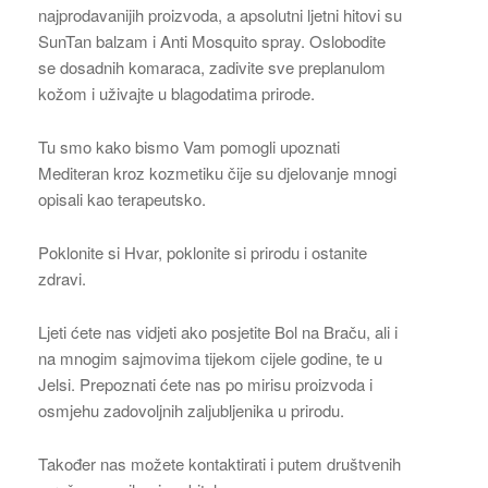
najprodavanijih proizvoda, a apsolutni ljetni hitovi su
SunTan balzam i Anti Mosquito spray. Oslobodite
se dosadnih komaraca, zadivite sve preplanulom
kožom i uživajte u blagodatima prirode.
Tu smo kako bismo Vam pomogli upoznati
Mediteran kroz kozmetiku čije su djelovanje mnogi
opisali kao terapeutsko.
Poklonite si Hvar, poklonite si prirodu i ostanite
zdravi.
Ljeti ćete nas vidjeti ako posjetite Bol na Braču, ali i
na mnogim sajmovima tijekom cijele godine, te u
Jelsi. Prepoznati ćete nas po mirisu proizvoda i
osmjehu zadovoljnih zaljubljenika u prirodu.
Također nas možete kontaktirati i putem društvenih