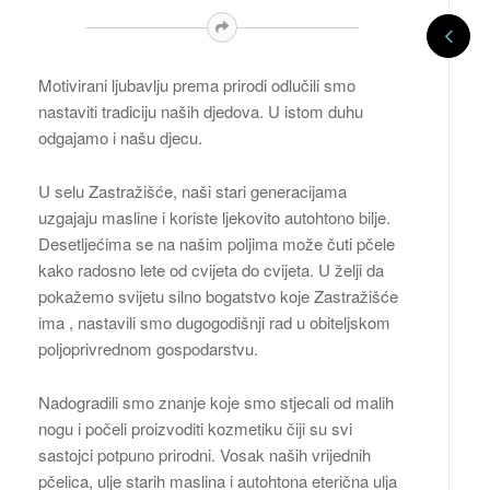
Motivirani ljubavlju prema prirodi odlučili smo
nastaviti tradiciju naših djedova. U istom duhu
odgajamo i našu djecu.
U selu Zastražišće, naši stari generacijama
uzgajaju masline i koriste ljekovito autohtono bilje.
Desetljećima se na našim poljima može čuti pčele
kako radosno lete od cvijeta do cvijeta. U želji da
pokažemo svijetu silno bogatstvo koje Zastražišće
ima , nastavili smo dugogodišnji rad u obiteljskom
poljoprivrednom gospodarstvu.
Nadogradili smo znanje koje smo stjecali od malih
nogu i počeli proizvoditi kozmetiku čiji su svi
sastojci potpuno prirodni. Vosak naših vrijednih
pčelica, ulje starih maslina i autohtona eterična ulja