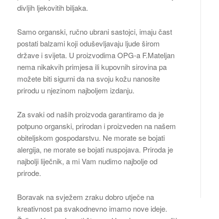
divljih ljekovitih biljaka.
Samo organski, ručno ubrani sastojci, imaju čast
postati balzami koji oduševljavaju ljude širom
države i svijeta. U proizvodima OPG-a F.Mateljan
nema nikakvih primjesa ili kupovnih sirovina pa
možete biti sigurni da na svoju kožu nanosite
prirodu u njezinom najboljem izdanju.
Za svaki od naših proizvoda garantiramo da je
potpuno organski, prirodan i proizveden na našem
obiteljskom gospodarstvu. Ne morate se bojati
alergija, ne morate se bojati nuspojava. Priroda je
najbolji liječnik, a mi Vam nudimo najbolje od
prirode.
Boravak na svježem zraku dobro utječe na
kreativnost pa svakodnevno imamo nove ideje.