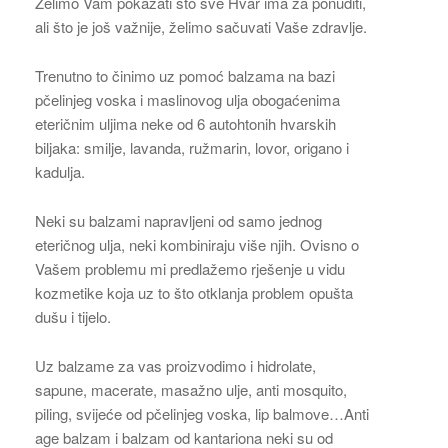
Želimo Vam pokazati što sve Hvar ima za ponuditi,
ali što je još važnije, želimo sačuvati Vaše zdravlje.
Trenutno to činimo uz pomoć balzama na bazi
pčelinjeg voska i maslinovog ulja obogaćenima
eteričnim uljima neke od 6 autohtonih hvarskih
biljaka: smilje, lavanda, ružmarin, lovor, origano i
kadulja.
Neki su balzami napravljeni od samo jednog
eteričnog ulja, neki kombiniraju više njih. Ovisno o
Vašem problemu mi predlažemo rješenje u vidu
kozmetike koja uz to što otklanja problem opušta
dušu i tijelo.
Uz balzame za vas proizvodimo i hidrolate,
sapune, macerate, masažno ulje, anti mosquito,
piling, svijeće od pčelinjeg voska, lip balmove…Anti
age balzam i balzam od kantariona neki su od