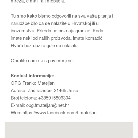
mreža, e mail -a i mobitela.
Tu smo kako bismo odgovorili na sva vaša pitanja i
narudžbe bilo da se nalazite u Hrvatskoj ili u
inozemstvu. Priroda ne poznaju granice. Kada
imate neki od naših proizvoda, imate komadić
Hvara bez obzira gdje se nalazili.
Obratite nam se s povjerenjem.
Kontakt informacije:
OPG Franko Mateljan
Adresa: Zastražišće, 21465 Jelsa
Broj telefona: +385915806304
E-mail: opg.fmateljan@net.hr
Web: https://www.facebook.com/f.mateljan