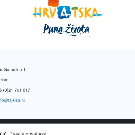
e Gamulina 1
elsa
5 (0)21 761 017
nfo@tzjelsa.hr
vatnosti
.
ića'.
Pravila privatnosti.