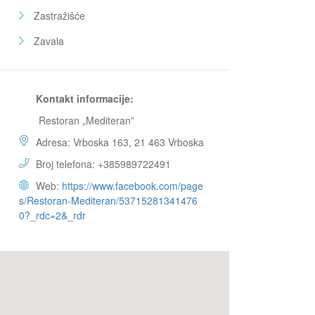
Zastražišće
Zavala
Kontakt informacije:
Restoran „Mediteran”
Adresa: Vrboska 163, 21 463 Vrboska
Broj telefona: +385989722491
Web:
https://www.facebook.com/page
s/Restoran-Mediteran/53715281341476
0?_rdc=2&_rdr