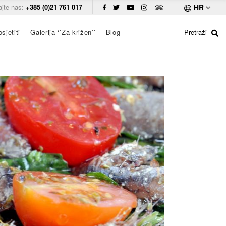
ajte nas:
+385 (0)21 761 017
HR
sjetiti
Galerija ‘’Za križen’’
Blog
Pretraži