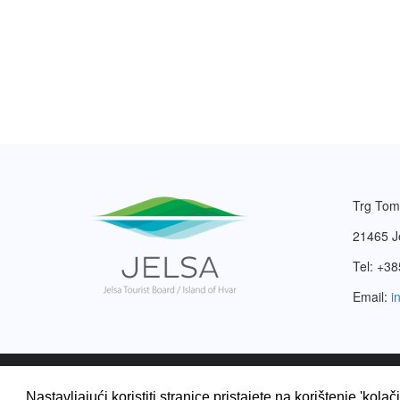
Trg Tom
21465 J
Tel: +38
Email:
i
2003. – 2026. © Turistička zajednica Jelsa.
Pravila pri
Nastavljajući koristiti stranice pristajete na korištenje 'kolač