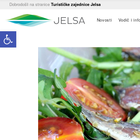
Dobrodošli na stranice
Turističke zajednice Jelsa
Main
Novosti
Vodič i inf
navigation
Open toolbar