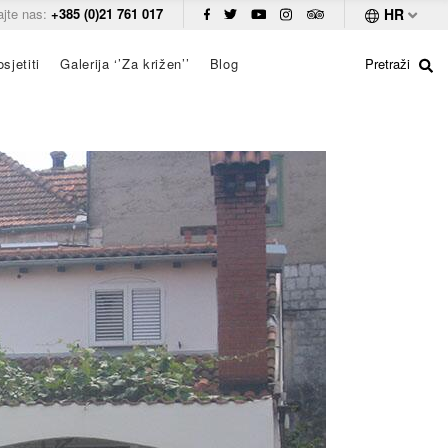
ajte nas:
+385 (0)21 761 017
HR
sjetiti
Galerija ‘’Za križen’’
Blog
Pretraži