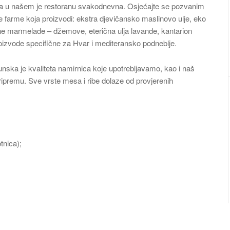
da u našem je restoranu svakodnevna. Osjećajte se pozvanim
le farme koja proizvodi: ekstra djevičansko maslinovo ulje, eko
nalne marmelade – džemove, eterična ulja lavande, kantarion
oizvode specifične za Hvar i mediteransko podneblje.
unska je kvaliteta namirnica koje upotrebljavamo, kao i naš
ipremu. Sve vrste mesa i ribe dolaze od provjerenih
tnica);