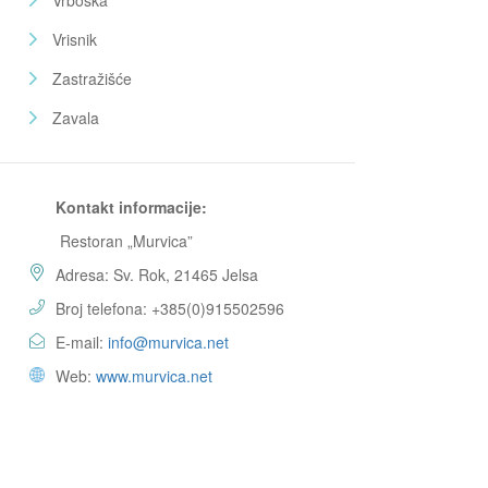
Vrboska
Vrisnik
Zastražišće
Zavala
Kontakt informacije:
Restoran „Murvica”
Adresa: Sv. Rok, 21465 Jelsa
Broj telefona: +385(0)915502596
E-mail:
info@murvica.net
Web:
www.murvica.net