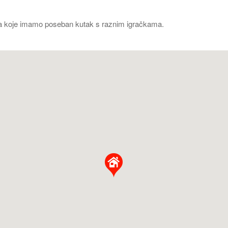
i za koje imamo poseban kutak s raznim igračkama.