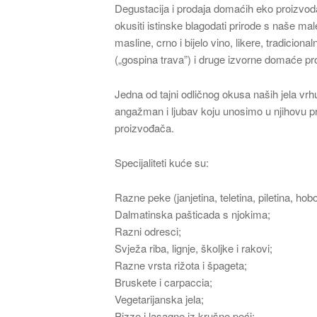
Degustacija i prodaja domaćih eko proizvo
okusiti istinske blagodati prirode s naše ma
masline, crno i bijelo vino, likere, tradicio
(„gospina trava”) i druge izvorne domaće pr
Jedna od tajni odličnog okusa naših jela vrh
angažman i ljubav koju unosimo u njihovu pr
proizvođača.
Specijaliteti kuće su:
Razne peke (janjetina, teletina, piletina, hobo
Dalmatinska pašticada s njokima;
Razni odresci;
Svježa riba, lignje, školjke i rakovi;
Razne vrsta rižota i špageta;
Bruskete i carpaccia;
Vegetarijanska jela;
Pizze i lasagne iz krušne peći;