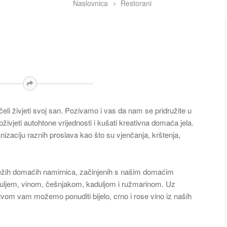
Naslovnica
Restorani
eli živjeti svoj san. Pozivamo i vas da nam se pridružite u
doživjeti autohtone vrijednosti i kušati kreativna domaća jela.
anizaciju raznih proslava kao što su vjenčanja, krštenja,
ježih domaćih namirnica, začinjenih s našim domaćim
uljem, vinom, češnjakom, kaduljom i ružmarinom. Uz
tvom vam možemo ponuditi bijelo, crno i rose vino iz naših