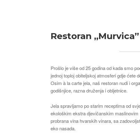
Breadcrumb
Restoran „Murvica”
Prošlo je više od 25 godina od kada smo poč
jednoj toploj obiteljskoj atmosferi gdje ćete 
Osim à la carte jela, naš restoran nudi i org
godišnjice, razna druženja i obljetnice.
Jela spravljamo po starim receptima od sv
ekološkim ekstra djevičanskim maslinovim 
probrana vina hvarskih vinara, sa zadovoljs
eko nasada.