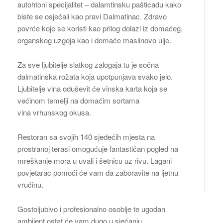
autohtoni specijalitet – dalamtinsku pašticadu kako
biste se osjećali kao pravi Dalmatinac. Zdravo
povrće koje se koristi kao prilog dolazi iz domaćeg,
organskog uzgoja kao i domaće maslinovo ulje.
Za sve ljubitelje slatkog zalogaja tu je sočna
dalmatinska rožata koja upotpunjava svako jelo.
Ljubitelje vina oduševit će vinska karta koja se
većinom temelji na domaćim sortama
vina vrhunskog okusa.
Restoran sa svojih 140 sjedećih mjesta na
prostranoj terasi omogućuje fantastičan pogled na
mreškanje mora u uvali i šetnicu uz rivu. Lagani
povjetarac pomoći će vam da zaboravite na ljetnu
vrućinu.
Gostoljubivo i profesionalno osoblje te ugodan
ambijent ostat će vam dugo u sjećanju.