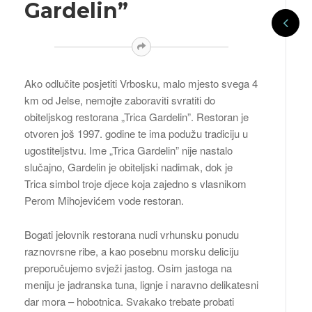
Gardelin”
Ako odlučite posjetiti Vrbosku, malo mjesto svega 4
km od Jelse, nemojte zaboraviti svratiti do
obiteljskog restorana „Trica Gardelin”. Restoran je
otvoren još 1997. godine te ima podužu tradiciju u
ugostiteljstvu. Ime „Trica Gardelin” nije nastalo
slučajno, Gardelin je obiteljski nadimak, dok je
Trica simbol troje djece koja zajedno s vlasnikom
Perom Mihojevićem vode restoran.
Bogati jelovnik restorana nudi vrhunsku ponudu
raznovrsne ribe, a kao posebnu morsku deliciju
preporučujemo svježi jastog. Osim jastoga na
meniju je jadranska tuna, lignje i naravno delikatesni
dar mora – hobotnica. Svakako trebate probati