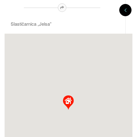
Slastičarnica „Jelsa”