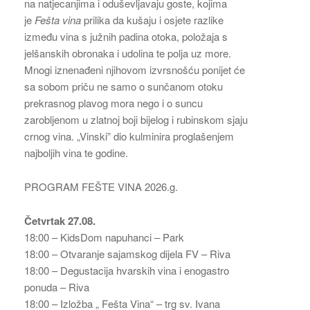
na natjecanjima i oduševljavaju goste, kojima
je
Fešta vina
prilika da kušaju i osjete razlike
između vina s južnih padina otoka, položaja s
jelšanskih obronaka i udolina te polja uz more.
Mnogi iznenađeni njihovom izvrsnošću ponijet će
sa sobom priču ne samo o sunčanom otoku
prekrasnog plavog mora nego i o suncu
zarobljenom u zlatnoj boji bijelog i rubinskom sjaju
crnog vina. „Vinski” dio kulminira proglašenjem
najboljih vina te godine.
PROGRAM FEŠTE VINA 2026.g.
Četvrtak 27.08.
18:00 – KidsDom napuhanci – Park
18:00 – Otvaranje sajamskog dijela FV – Riva
18:00 – Degustacija hvarskih vina i enogastro
ponuda – Riva
18:00 – Izložba „ Fešta Vina“ – trg sv. Ivana