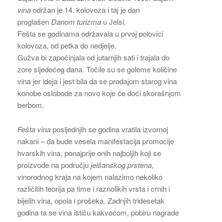
vina
održan je 14. kolovoza i taj je dan
proglašen
Danom turizma
u Jelsi.
Fešta se godinama održavala u prvoj polovici
kolovoza, od petka do nedjelje.
Gužva bi započinjala od jutarnjih sati i trajala do
zore sljedećeg dana. Točile su se goleme količine
vina jer ideja i jest bila da se prodajom starog vina
konobe oslobode za novo koje će doći skorašnjom
berbom.
Fešta vina
posljednjih se godina vratila izvornoj
nakani – da bude vesela manifestacija promocije
hvarskih vina, ponajprije onih najboljih koji se
proizvode na području
jelšanskog prstena
,
vinorodnog kraja na kojem nalazimo nekoliko
različitih teorija pa time i raznolikih vrsta i crnih i
bijelih vina, opola i prošeka. Zadnjih tridesetak
godina ta se vina ističu kakvoćom, pobiru nagrade