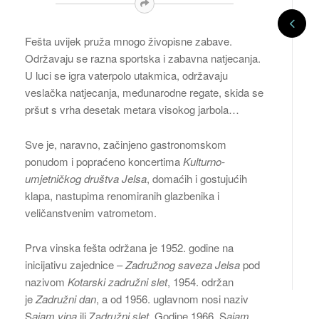
Fešta uvijek pruža mnogo živopisne zabave.
Održavaju se razna sportska i zabavna natjecanja.
U luci se igra vaterpolo utakmica, održavaju
veslačka natjecanja, međunarodne regate, skida se
pršut s vrha desetak metara visokog jarbola…
Sve je, naravno, začinjeno gastronomskom
ponudom i popraćeno koncertima
Kulturno-
umjetničkog društva Jelsa
, domaćih i gostujućih
klapa, nastupima renomiranih glazbenika i
veličanstvenim vatrometom.
Prva vinska fešta održana je 1952. godine na
inicijativu zajednice –
Zadružnog saveza Jelsa
pod
nazivom
Kotarski zadružni slet
, 1954. održan
je
Zadružni dan
, a od 1956. uglavnom nosi naziv
S
ajam vina
ili Za
družni slet.
Godine 1966. S
ajam