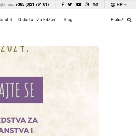
ajte nas:
+385 (0)21 761 017
HR
sjetiti
Galerija ‘’Za križen’’
Blog
Pretraži