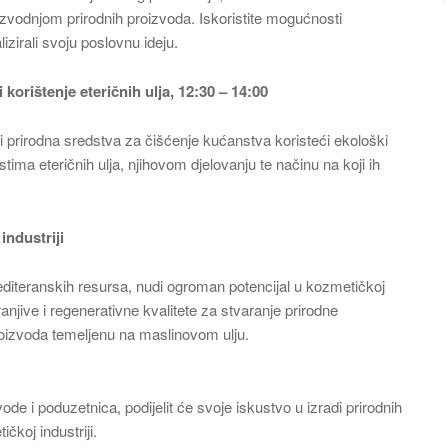
izvodnjom prirodnih proizvoda. Iskoristite mogućnosti
izirali svoju poslovnu ideju.
korištenje eteričnih ulja,
12:30 – 14:00
iti prirodna sredstva za čišćenje kućanstva koristeći ekološki
stima eteričnih ulja, njihovom djelovanju te načinu na koji ih
industriji
mediteranskih resursa, nudi ogroman potencijal u kozmetičkoj
hranjive i regenerativne kvalitete za stvaranje prirodne
proizvoda temeljenu na maslinovom ulju.
vode i poduzetnica, podijelit će svoje iskustvo u izradi prirodnih
koj industriji.