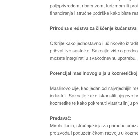
poljoprivredom, ribarstvom, turizmom ili pro
financiranja i stručne podrške kako biste real
Prirodna sredstva za čišćenje kućanstva i 
Otkrijte kako jednostavno i učinkovito izrad
prihvatljive sastojke. Saznajte više o predno
možete integrirati u svakodnevnu upotrebu.
Potencijal maslinovog ulja u kozmetičkoj 
Maslinovo ulje, kao jedan od najvrjednijih 
industriji. Saznajte kako iskoristiti njegove 
kozmetike te kako pokrenuti vlastitu liniju 
Predavač:
Mirela Ilenić, stručnjakinja za prirodne proiz
proizvoda i poduzetničkom razvoju u kozmetič