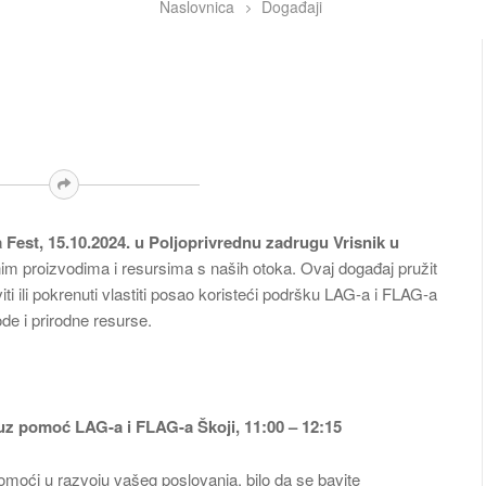
Naslovnica
Događaji
Fest, 15.10.2024. u Poljoprivrednu zadrugu Vrisnik u
m proizvodima i resursima s naših otoka. Ovaj događaj pružit
i ili pokrenuti vlastiti posao koristeći podršku LAG-a i FLAG-a
ode i prirodne resurse.
 uz pomoć LAG-a i FLAG-a Škoji, 11:00 – 12:15
oći u razvoju vašeg poslovanja, bilo da se bavite