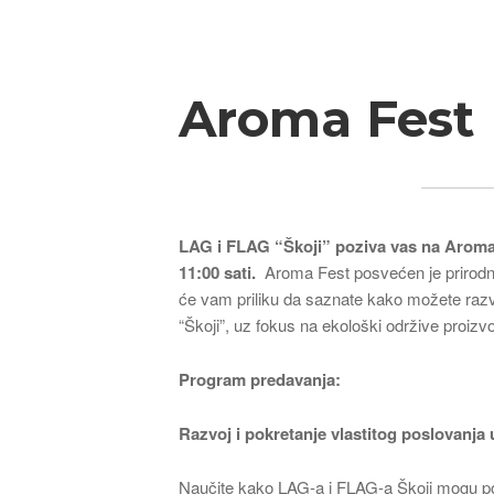
Breadcrumb
Aroma Fest
LAG i FLAG “Škoji” poziva vas na Aroma 
11:00 sati.
Aroma Fest posvećen je prirodni
će vam priliku da saznate kako možete razvit
“Škoji”, uz fokus na ekološki održive proizv
Program predavanja:
Razvoj i pokretanje vlastitog poslovanja
Naučite kako LAG-a i FLAG-a Škoji mogu pom